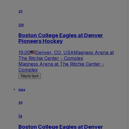
23
pe
Boston College Eagles at Denver
Pioneers Hockey
19.00
Denver, CO, USA
Magness Arena at
The Ritchie Center - Complex
Magness Arena at The Ritchie Center -
Complex
Näytä liput
loka
24
la
Boston College Eagles at Denver