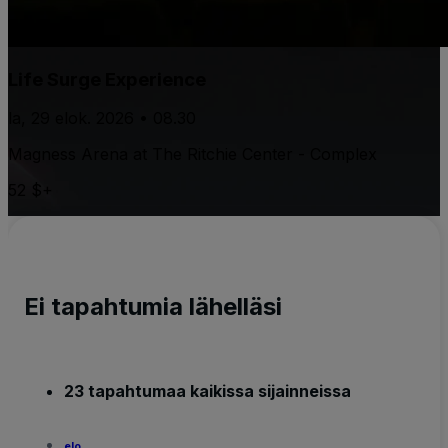
Life Surge Experience
la, 29 elok. 2026 • 08.30
Magness Arena at The Ritchie Center - Complex
52 $+
Ei tapahtumia lähelläsi
23 tapahtumaa kaikissa sijainneissa
elo