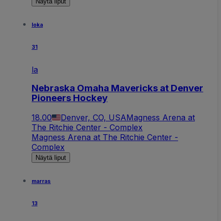
Näytä liput
loka
31
la
Nebraska Omaha Mavericks at Denver
Pioneers Hockey
18.00
Denver, CO, USA
Magness Arena at
The Ritchie Center - Complex
Magness Arena at The Ritchie Center -
Complex
Näytä liput
marras
13