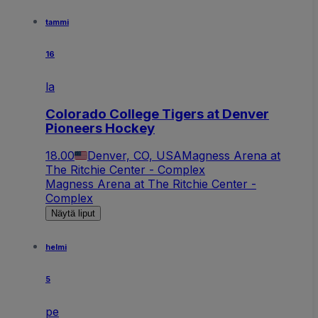
tammi
16
la
Colorado College Tigers at Denver
Pioneers Hockey
18.00
Denver, CO, USA
Magness Arena at
The Ritchie Center - Complex
Magness Arena at The Ritchie Center -
Complex
Näytä liput
helmi
5
pe