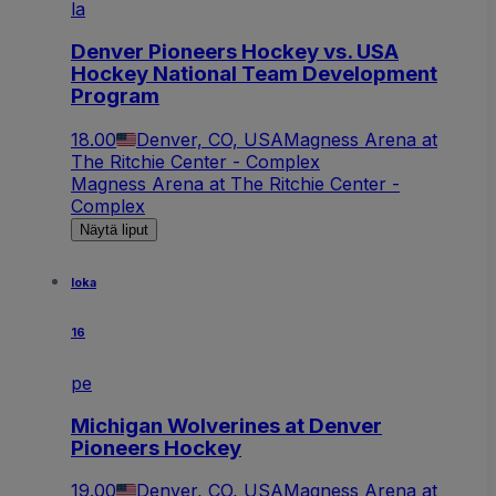
la
Denver Pioneers Hockey vs. USA
Hockey National Team Development
Program
18.00
Denver, CO, USA
Magness Arena at
The Ritchie Center - Complex
Magness Arena at The Ritchie Center -
Complex
Näytä liput
loka
16
pe
Michigan Wolverines at Denver
Pioneers Hockey
19.00
Denver, CO, USA
Magness Arena at