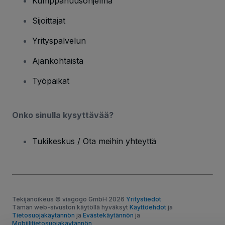
Kumppanuusohjelma
Sijoittajat
Yrityspalvelun
Ajankohtaista
Työpaikat
Onko sinulla kysyttävää?
Tukikeskus / Ota meihin yhteyttä
Tekijänoikeus © viagogo GmbH 2026
Yritystiedot
Tämän web-sivuston käytöllä hyväksyt
Käyttöehdot
ja
Tietosuojakäytännön
ja
Evästekäytännön
ja
Mobiilitietosuojakäytännön