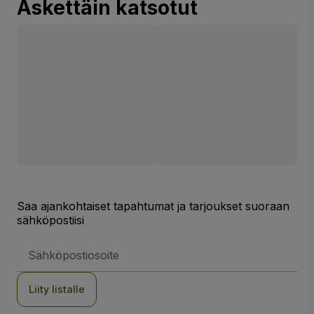
Äskettäin katsotut
Saa ajankohtaiset tapahtumat ja tarjoukset suoraan
sähköpostiisi
Sähköpostiosoite
Liity listalle