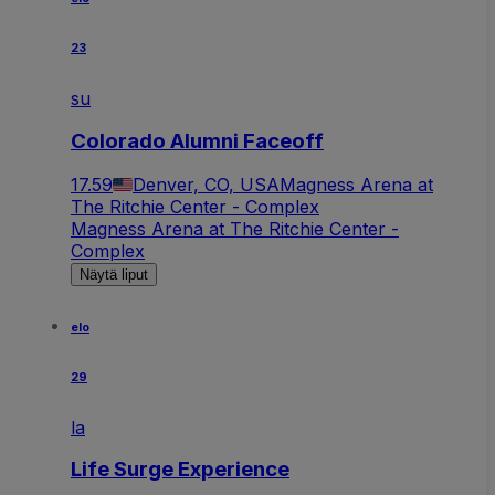
23
su
Colorado Alumni Faceoff
17.59
Denver, CO, USA
Magness Arena at
The Ritchie Center - Complex
Magness Arena at The Ritchie Center -
Complex
Näytä liput
elo
29
la
Life Surge Experience