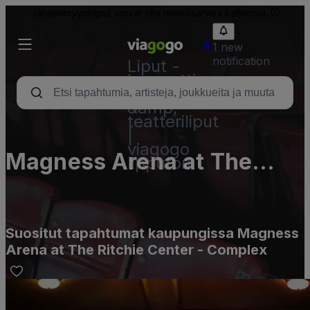
Jälleenmyyntiliput voivat olla nimellisarvoa kalliimpia.
1 new
notification
Liput -
konsertti,
urheilu
&amp;
teatteriliput
|
viagogo
Magness Arena at The
lipputori
Ritchie Center - Complex
Suositut tapahtumat kaupungissa Magness
Arena at The Ritchie Center - Complex