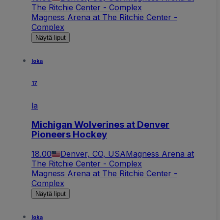
The Ritchie Center - Complex
Magness Arena at The Ritchie Center -
Complex
Näytä liput
loka
17
la
Michigan Wolverines at Denver
Pioneers Hockey
18.00
Denver, CO, USA
Magness Arena at
The Ritchie Center - Complex
Magness Arena at The Ritchie Center -
Complex
Näytä liput
loka