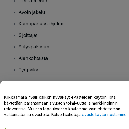
Tietoa meistä
Avoin jakelu
Kumppanuusohjelma
Sijoittajat
Yrityspalvelun
Ajankohtaista
Työpaikat
Onko sinulla kysyttävää?
Klikkaamalla "Salli kaikki" hyväksyt evästeiden käytön, jota
käytetään parantamaan sivuston toimivuutta ja markkinoinnin
Tukikeskus / Ota meihin yhteyttä
relevanssia. Muussa tapauksessa käytämme vain ehdottoman
välttämättömiä evästeitä. Katso lisätietoja
evästekäytännöstämme
.