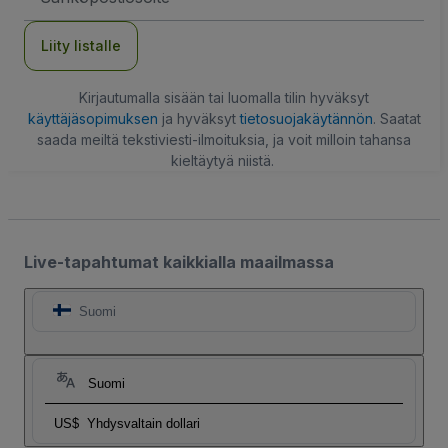
Liity listalle
Kirjautumalla sisään tai luomalla tilin hyväksyt
käyttäjäsopimuksen
ja hyväksyt
tietosuojakäytännön
. Saatat
saada meiltä tekstiviesti-ilmoituksia, ja voit milloin tahansa
kieltäytyä niistä.
Live-tapahtumat kaikkialla maailmassa
Suomi
Suomi
US$
Yhdysvaltain dollari