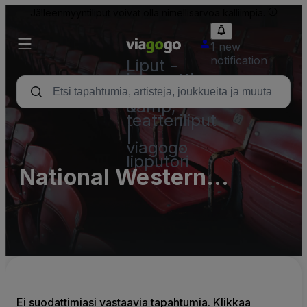
Jälleenmyyntiliput voivat olla nimellisarvoa kalliimpia.
1 new
notification
Liput -
konsertti,
urheilu
&amp;
teatteriliput
|
viagogo
lipputori
National Western
Complex (InActive)
Ei suodattimiasi vastaavia tapahtumia. Klikkaa