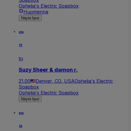
Ophelia's Electric Soapbox
Huomenna
Näytä liput
elo
13
to
Suzy Sheer & damon r.
21.00
Denver, CO, USA
Ophelia's Electric
Soapbox
Ophelia's Electric Soapbox
Näytä liput
elo
14