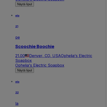
Näytä liput
elo
21
pe
Scoochie Boochie
21.00
Denver, CO, USA
Ophelia's Electric
Soapbox
Ophelia's Electric Soapbox
Näytä liput
elo
22
la