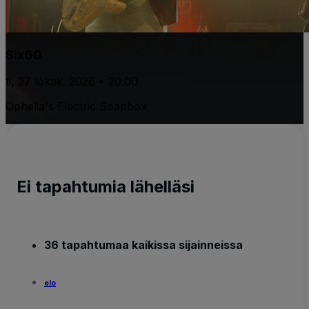
Six60
ti, 27 lokak. 2026 • 20.00
Ophelia's Electric Soapbox
Ei tapahtumia lähelläsi
36 tapahtumaa kaikissa sijainneissa
elo