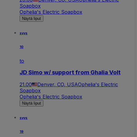
Soapbox
Ophelia's Electric Soapbox
Näytä liput
syys
10
to
JD Simo w/ support from Ghalia Volt
21.00
Denver, CO, USA
Ophelia's Electric
Soapbox
Ophelia's Electric Soapbox
Näytä liput
syys
19