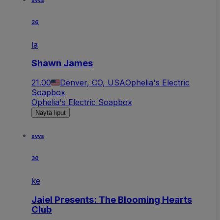
syys
26
la
Shawn James
21.00
Denver, CO, USA
Ophelia's Electric
Soapbox
Ophelia's Electric Soapbox
Näytä liput
syys
30
ke
Jaiel Presents: The Blooming Hearts
Club