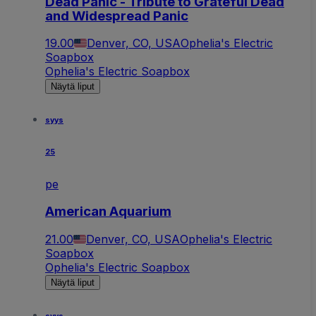
Dead Panic - Tribute to Grateful Dead
and Widespread Panic
19.00
Denver, CO, USA
Ophelia's Electric
Soapbox
Ophelia's Electric Soapbox
Näytä liput
syys
25
pe
American Aquarium
21.00
Denver, CO, USA
Ophelia's Electric
Soapbox
Ophelia's Electric Soapbox
Näytä liput