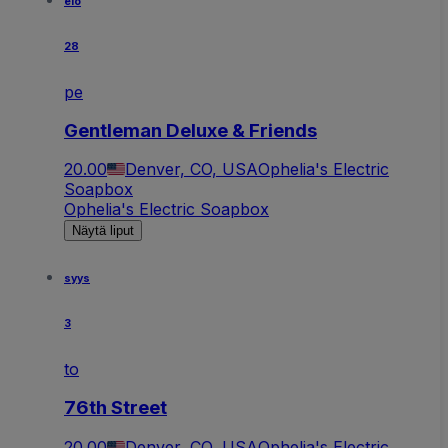
elo
28
pe
Gentleman Deluxe & Friends
20.00
Denver, CO, USA
Ophelia's Electric
Soapbox
Ophelia's Electric Soapbox
Näytä liput
syys
3
to
76th Street
20.00
Denver, CO, USA
Ophelia's Electric