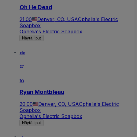
Oh He Dead
21.00
Denver, CO, USA
Ophelia's Electric
Soapbox
Ophelia's Electric Soapbox
Näytä liput
elo
27
to
Ryan Montbleau
20.00
Denver, CO, USA
Ophelia's Electric
Soapbox
Ophelia's Electric Soapbox
Näytä liput