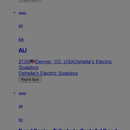
syys
23
ke
ALI
21.00
Denver, CO, USA
Ophelia's Electric
Soapbox
Ophelia's Electric Soapbox
Näytä liput
syys
24
to