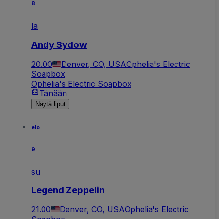
8
la
Andy Sydow
20.00
Denver, CO, USA
Ophelia's Electric
Soapbox
Ophelia's Electric Soapbox
Tänään
Näytä liput
elo
9
su
Legend Zeppelin
21.00
Denver, CO, USA
Ophelia's Electric
Soapbox