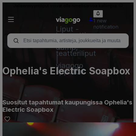
Jälleenmyyntiliput voivat olla nimellisarvoa kalliimpia.
1 new
notification
Liput -
konsertti,
urheilu
&amp;
teatteriliput
|
viagogo
Ophelia's Electric Soapbox
lipputori
Suositut tapahtumat kaupungissa Ophelia's
Electric Soapbox