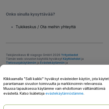
Onko sinulla kysyttävää?
Tukikeskus / Ota meihin yhteyttä
Tekijänoikeus © viagogo GmbH 2026
Yritystiedot
Tämän web-sivuston käytöllä hyväksyt
Käyttöehdot
ja
Tietosuojakäytännön
ja
Evästekäytännön
ja
Mobiilitietosuojakäytännön
Älä jaa henkilökohtaisia tietojani/tietosuojavalintojani
Klikkaamalla "Salli kaikki" hyväksyt evästeiden käytön, jota käyte
parantamaan sivuston toimivuutta ja markkinoinnin relevanssia.
Muussa tapauksessa käytämme vain ehdottoman välttämättömiä
evästeitä. Katso lisätietoja
evästekäytännöstämme
.