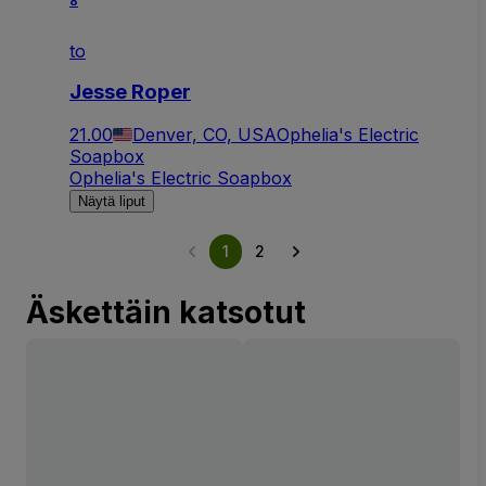
8
to
Jesse Roper
21.00
Denver, CO, USA
Ophelia's Electric
Soapbox
Ophelia's Electric Soapbox
Näytä liput
1
2
Äskettäin katsotut