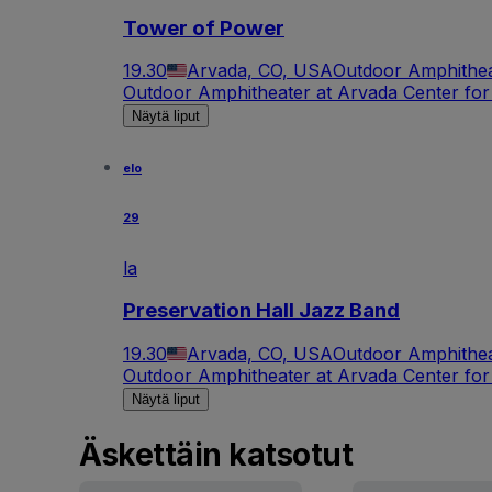
Tower of Power
19.30
Arvada, CO, USA
Outdoor Amphithea
Outdoor Amphitheater at Arvada Center for
Näytä liput
elo
29
la
Preservation Hall Jazz Band
19.30
Arvada, CO, USA
Outdoor Amphithea
Outdoor Amphitheater at Arvada Center for
Näytä liput
Äskettäin katsotut