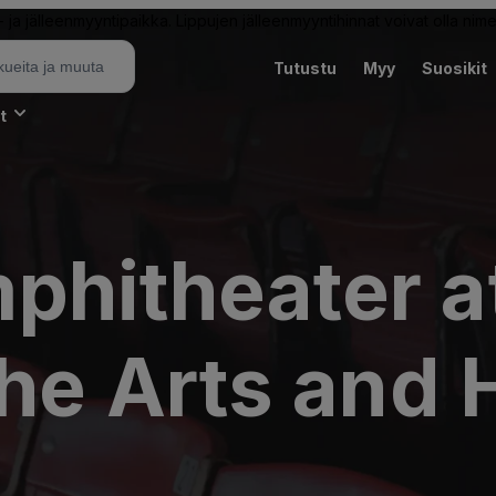
ja jälleenmyyntipaikka. Lippujen jälleenmyyntihinnat voivat olla nime
Tutustu
Myy
Suosikit
t
phitheater a
the Arts and