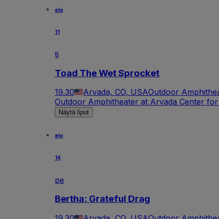
elo
11
ti
Toad The Wet Sprocket
19.30
Arvada, CO, USA
Outdoor Amphithea
Outdoor Amphitheater at Arvada Center for
Näytä liput
elo
14
pe
Bertha: Grateful Drag
19.30
Arvada, CO, USA
Outdoor Amphithea