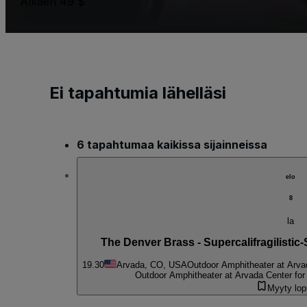
Alkaen 49 $
Ei tapahtumia lähelläsi
6 tapahtumaa kaikissa sijainneissa
elo
8
la
The Denver Brass - Supercalifragilistic
19.30
Arvada, CO, USA
Outdoor Amphitheater at Arva
Outdoor Amphitheater at Arvada Center for
Myyty lo