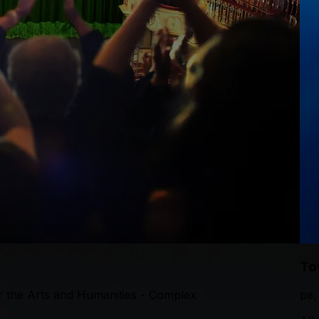
To
r the Arts and Humanities - Complex
pe,