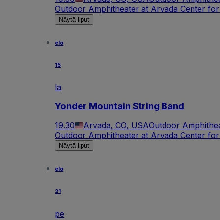
Outdoor Amphitheater at Arvada Center for
Näytä liput
elo
15
la
Yonder Mountain String Band
19.30
Arvada, CO, USA
Outdoor Amphithea
Outdoor Amphitheater at Arvada Center for
Näytä liput
elo
21
pe