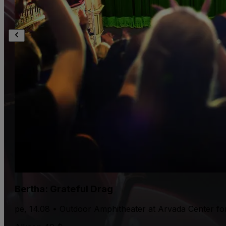
Bertha: Grateful Drag
pe, 14.08 • Outdoor Amphitheater at Arvada Center fo