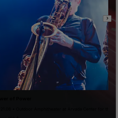
wer of Power
 21.08 • Outdoor Amphitheater at Arvada Center for the A