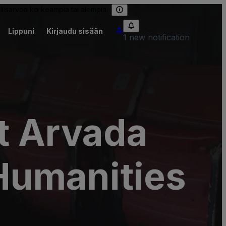
llisarvoa korkeampia tai alempia.
Lippuni
Kirjaudu sisään
1 new notification
t Arvada
 Humanities