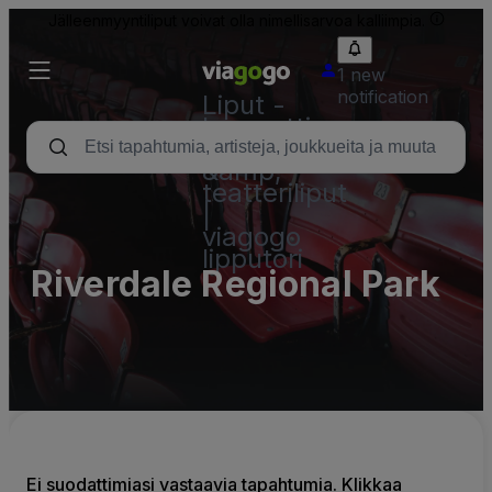
Jälleenmyyntiliput voivat olla nimellisarvoa kalliimpia.
1 new
notification
Liput -
konsertti,
urheilu
&amp;
teatteriliput
|
viagogo
lipputori
Riverdale Regional Park
Ei suodattimiasi vastaavia tapahtumia. Klikkaa