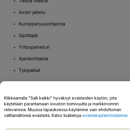
Tietoa meistä
Avoin jakelu
Kumppanuusohjelma
Sijoittajat
Yrityspalvelun
Ajankohtaista
Työpaikat
Onko sinulla kysyttävää?
Klikkaamalla "Salli kaikki" hyväksyt evästeiden käytön, jota
käytetään parantamaan sivuston toimivuutta ja markkinoinnin
Tukikeskus / Ota meihin yhteyttä
relevanssia. Muussa tapauksessa käytämme vain ehdottoman
välttämättömiä evästeitä. Katso lisätietoja
evästekäytännöstämme
.