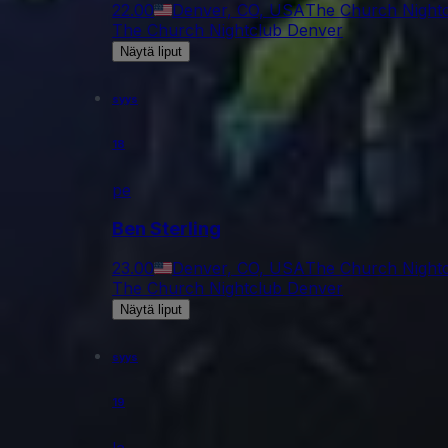
22.00
Denver, CO, USA
The Church Night
The Church Nightclub Denver
Näytä liput
syys
18
pe
Ben Sterling
23.00
Denver, CO, USA
The Church Night
The Church Nightclub Denver
Näytä liput
syys
19
la