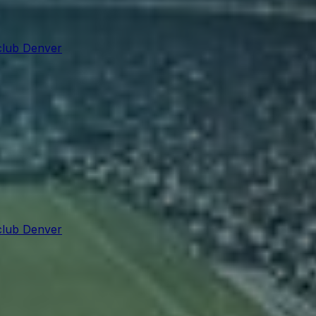
club Denver
club Denver