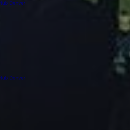
club Denver
club Denver