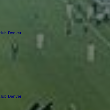
club Denver
club Denver