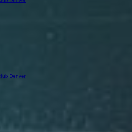
club Denver
club Denver