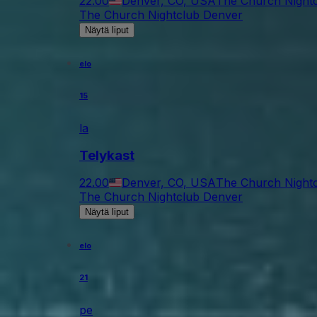
22.00
Denver, CO, USA
The Church Night
The Church Nightclub Denver
Näytä liput
elo
15
la
Telykast
22.00
Denver, CO, USA
The Church Night
The Church Nightclub Denver
Näytä liput
elo
21
pe