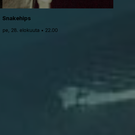
Snakehips
pe, 28. elokuuta • 22.00