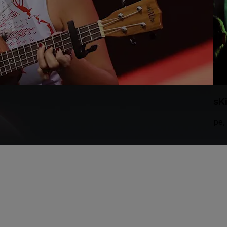
sK
pe,