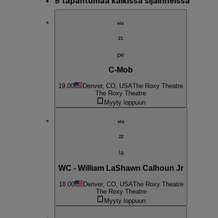
9 tapahtumaa kaikissa sijainneissa
elo
21
pe
C-Mob
19.00
Denver, CO, USA
The Roxy Theatre
The Roxy Theatre
Myyty loppuun
elo
22
la
WC - William LaShawn Calhoun Jr
18.00
Denver, CO, USA
The Roxy Theatre
The Roxy Theatre
Myyty loppuun