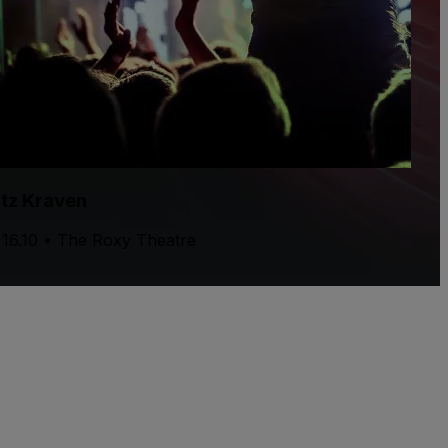
itz Kraven
 16.10 • The Roxy Theatre