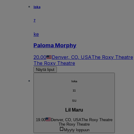
loka
7
ke
Paloma Morphy
20.00
Denver, CO, USA
The Roxy Theatre
The Roxy Theatre
Näytä liput
loka
11
su
Lil Maru
19.00
Denver, CO, USA
The Roxy Theatre
The Roxy Theatre
Myyty loppuun