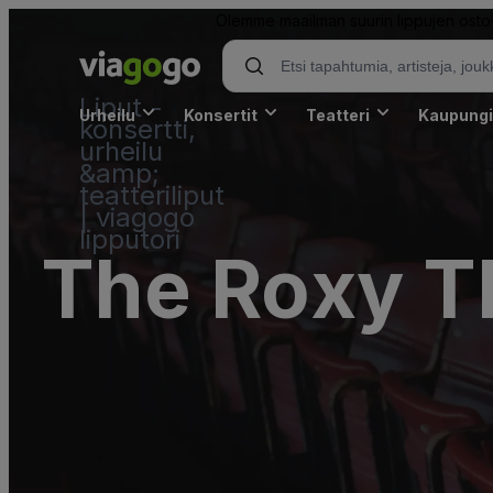
Olemme maailman suurin lippujen osto- 
Liput -
Urheilu
Konsertit
Teatteri
Kaupungi
konsertti,
urheilu
&amp;
teatteriliput
| viagogo
lipputori
The Roxy T