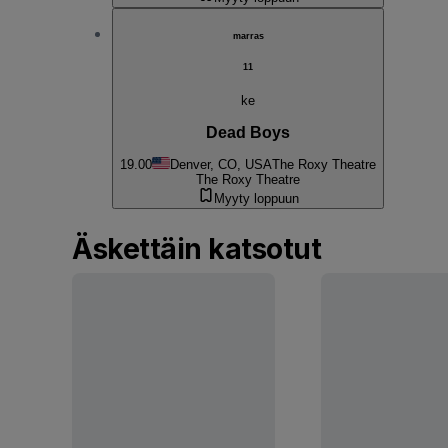
marras
11
ke
Dead Boys
19.00
Denver, CO, USA
The Roxy Theatre
The Roxy Theatre
Myyty loppuun
Äskettäin katsotut