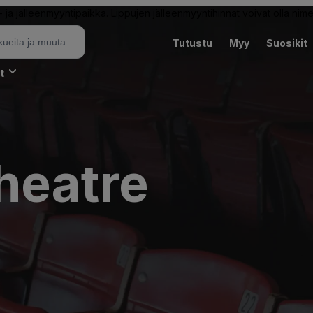
ja jälleenmyyntipaikka. Lippujen jälleenmyyntihinnat voivat olla nime
Tutustu
Myy
Suosikit
t
heatre