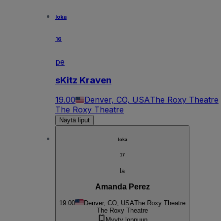
loka
16
pe
sKitz Kraven
19.00
Denver, CO, USA
The Roxy Theatre
The Roxy Theatre
Näytä liput
loka
17
la
Amanda Perez
19.00
Denver, CO, USA
The Roxy Theatre
The Roxy Theatre
Myyty loppuun