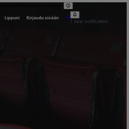
llisarvoa korkeampia tai alempia.
Lippuni
Kirjaudu sisään
1 new notification