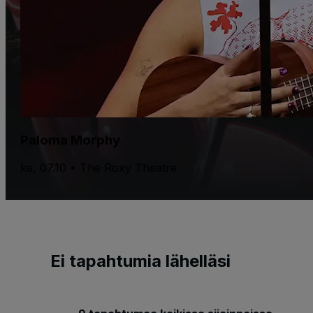
Paloma Morphy
ke, 07.10 • The Roxy Theatre
Ei tapahtumia lähelläsi