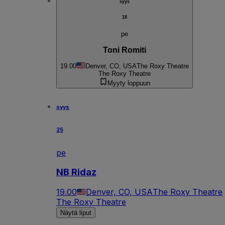
syys
18
pe
Toni Romiti
19.00
Denver, CO, USA
The Roxy Theatre
The Roxy Theatre
Myyty loppuun
syys
25
pe
NB Ridaz
19.00
Denver, CO, USA
The Roxy Theatre
The Roxy Theatre
Näytä liput