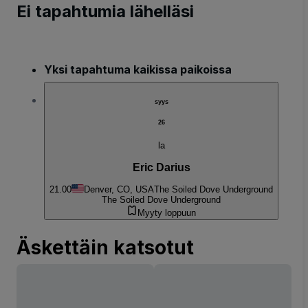
Ei tapahtumia lähelläsi
Yksi tapahtuma kaikissa paikoissa
syys
26
la
Eric Darius
21.00
Denver, CO, USA
The Soiled Dove Underground
The Soiled Dove Underground
Myyty loppuun
Äskettäin katsotut