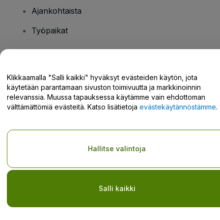
Ajankohtaista
Työpaikat
Onko sinulla kysyttävää?
Klikkaamalla "Salli kaikki" hyväksyt evästeiden käytön, jota
käytetään parantamaan sivuston toimivuutta ja markkinoinnin
Tukikeskus / Ota meihin yhteyttä
relevanssia. Muussa tapauksessa käytämme vain ehdottoman
välttämättömiä evästeitä. Katso lisätietoja
evästekäytännöstämme
.
Tekijänoikeus © viagogo GmbH 2026
Yritystiedot
Hallitse valintoja
Tämän web-sivuston käytöllä hyväksyt
Käyttöehdot
ja
Tietosuojakäytännön
ja
Evästekäytännön
ja
Mobiilitietosuojakäytännön
Älä jaa henkilökohtaisia tietojani/tietosuojavalintojani
Salli kaikki