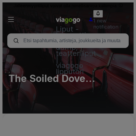
Jälleenmyyntiliput voivat olla nimellisarvoa kalliimpia.
1 new
notification
Liput -
konsertti,
urheilu
&amp;
teatteriliput
|
viagogo
lipputori
The Soiled Dove
Underground