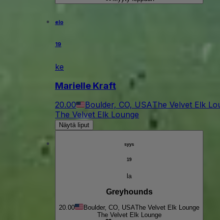
elo
19
ke
Marielle Kraft
20.00
Boulder, CO, USA
The Velvet Elk L
The Velvet Elk Lounge
Näytä liput
syys
19
la
Greyhounds
20.00
Boulder, CO, USA
The Velvet Elk Lounge
The Velvet Elk Lounge