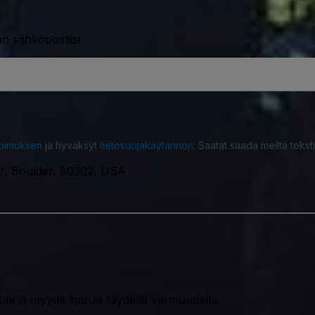
n sähköpostiisi
opimuksen
ja hyväksyt
tietosuojakäytännön
. Saatat saada meiltä tekstiv
er, Boulder, 80302, USA
taa ja myydä lippuja täydellä varmuudella.