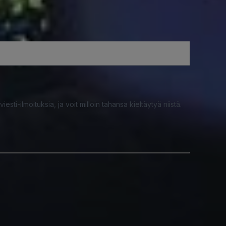
iesti-ilmoituksia, ja voit milloin tahansa kieltäytyä niistä.