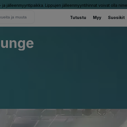
ja jälleenmyyntipaikka. Lippujen jälleenmyyntihinnat voivat olla nime
Tutustu
Myy
Suosikit
ounge