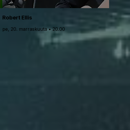
Robert Ellis
pe, 20. marraskuuta • 20.00