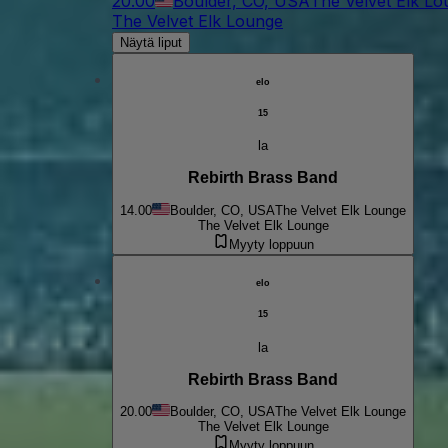
20.00
Boulder, CO, USA
The Velvet Elk L
The Velvet Elk Lounge
Näytä liput
elo
15
la
Rebirth Brass Band
14.00
Boulder, CO, USA
The Velvet Elk Lounge
The Velvet Elk Lounge
Myyty loppuun
elo
15
la
Rebirth Brass Band
20.00
Boulder, CO, USA
The Velvet Elk Lounge
The Velvet Elk Lounge
Myyty loppuun