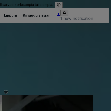
llisarvoa korkeampia tai alempia.
Lippuni
Kirjaudu sisään
1 new notification