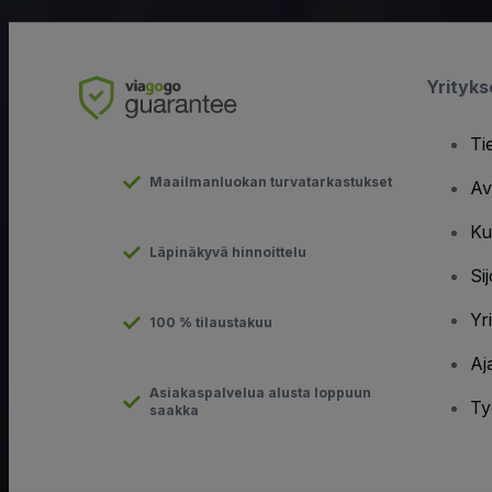
Yrityk
Ti
Maailmanluokan turvatarkastukset
Av
Ku
Läpinäkyvä hinnoittelu
Sij
Yr
100 % tilaustakuu
Aj
Asiakaspalvelua alusta loppuun
Ty
saakka