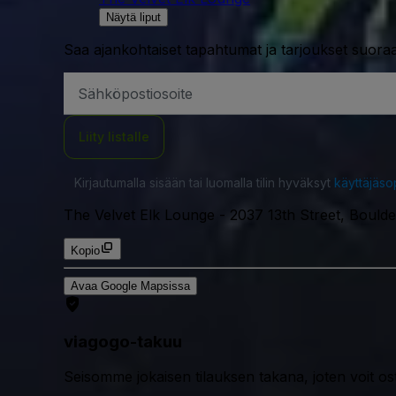
Näytä liput
Saa ajankohtaiset tapahtumat ja tarjoukset suoraa
Sähköpostiosoite
Liity listalle
Kirjautumalla sisään tai luomalla tilin hyväksyt
käyttäjäs
The Velvet Elk Lounge
-
2037 13th Street, Bould
Kopio
Avaa Google Mapsissa
viagogo-takuu
Seisomme jokaisen tilauksen takana, joten voit os