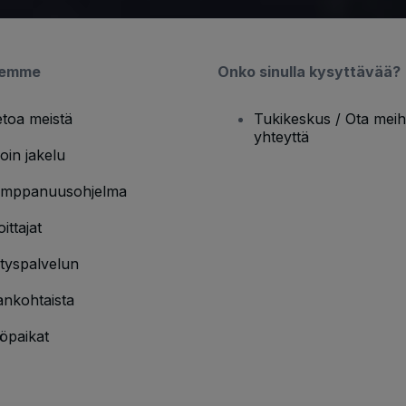
semme
Onko sinulla kysyttävää?
etoa meistä
Tukikeskus / Ota meih
yhteyttä
oin jakelu
mppanuusohjelma
oittajat
ityspalvelun
ankohtaista
öpaikat