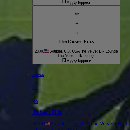
Myyty loppuun
loka
24
la
The Desert Furs
20.00
Boulder, CO, USA
The Velvet Elk Lounge
The Velvet Elk Lounge
Myyty loppuun
marras
20
pe
Robert Ellis
20.00
Boulder, CO, USA
The Velvet Elk L
The Velvet Elk Lounge