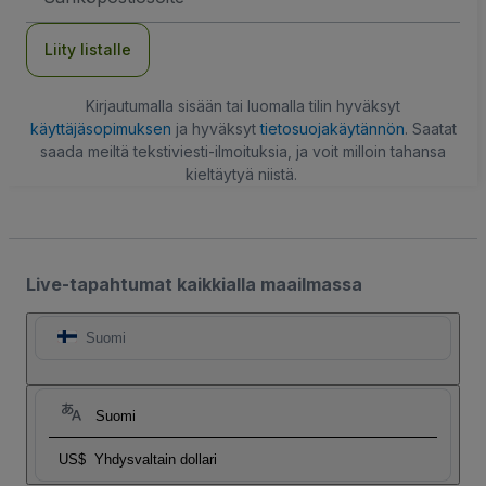
Liity listalle
Kirjautumalla sisään tai luomalla tilin hyväksyt
käyttäjäsopimuksen
ja hyväksyt
tietosuojakäytännön
. Saatat
saada meiltä tekstiviesti-ilmoituksia, ja voit milloin tahansa
kieltäytyä niistä.
Live-tapahtumat kaikkialla maailmassa
Suomi
Suomi
US$
Yhdysvaltain dollari