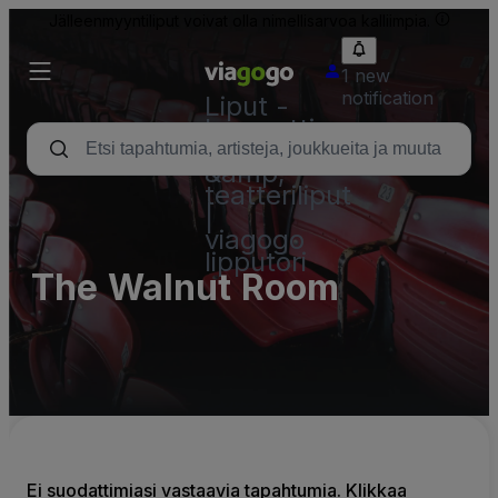
Jälleenmyyntiliput voivat olla nimellisarvoa kalliimpia.
1 new
notification
Liput -
konsertti,
urheilu
&amp;
teatteriliput
|
viagogo
lipputori
The Walnut Room
Ei suodattimiasi vastaavia tapahtumia. Klikkaa