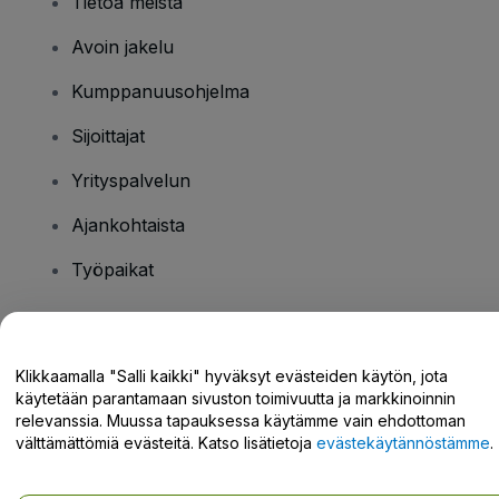
Tietoa meistä
Avoin jakelu
Kumppanuusohjelma
Sijoittajat
Yrityspalvelun
Ajankohtaista
Työpaikat
Onko sinulla kysyttävää?
Klikkaamalla "Salli kaikki" hyväksyt evästeiden käytön, jota
käytetään parantamaan sivuston toimivuutta ja markkinoinnin
Tukikeskus / Ota meihin yhteyttä
relevanssia. Muussa tapauksessa käytämme vain ehdottoman
välttämättömiä evästeitä. Katso lisätietoja
evästekäytännöstämme
.