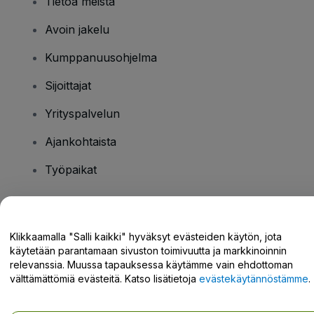
Tietoa meistä
Avoin jakelu
Kumppanuusohjelma
Sijoittajat
Yrityspalvelun
Ajankohtaista
Työpaikat
Onko sinulla kysyttävää?
Klikkaamalla "Salli kaikki" hyväksyt evästeiden käytön, jota
käytetään parantamaan sivuston toimivuutta ja markkinoinnin
Tukikeskus / Ota meihin yhteyttä
relevanssia. Muussa tapauksessa käytämme vain ehdottoman
välttämättömiä evästeitä. Katso lisätietoja
evästekäytännöstämme
.