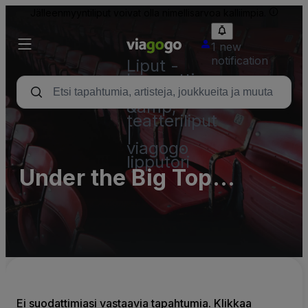
Jälleenmyyntiliput voivat olla nimellisarvoa kalliimpia.
1 new
notification
Liput -
konsertti,
urheilu
&amp;
teatteriliput
|
viagogo
lipputori
Under the Big Top
Denver (Ball Arena)
Ei suodattimiasi vastaavia tapahtumia. Klikkaa