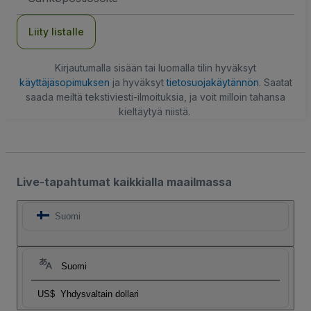
Liity listalle
Kirjautumalla sisään tai luomalla tilin hyväksyt
käyttäjäsopimuksen
ja hyväksyt
tietosuojakäytännön
. Saatat
saada meiltä tekstiviesti-ilmoituksia, ja voit milloin tahansa
kieltäytyä niistä.
Live-tapahtumat kaikkialla maailmassa
Suomi
Suomi
US$
Yhdysvaltain dollari