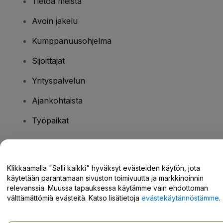
Tietoa meistä
Avoin jakelu
Kumppanuusohjelma
Sijoittajat
Yrityspalvelun
Ajankohtaista
Työpaikat
Onko sinulla kysyttävää?
Klikkaamalla "Salli kaikki" hyväksyt evästeiden käytön, jota
käytetään parantamaan sivuston toimivuutta ja markkinoinnin
Tukikeskus / Ota meihin yhteyttä
relevanssia. Muussa tapauksessa käytämme vain ehdottoman
välttämättömiä evästeitä. Katso lisätietoja
evästekäytännöstämme
.