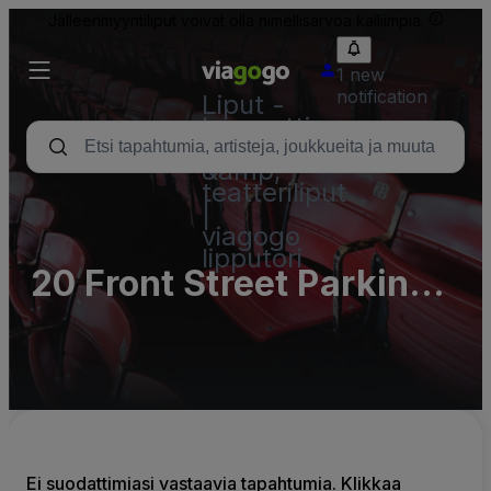
Jälleenmyyntiliput voivat olla nimellisarvoa kalliimpia.
1 new
notification
Liput -
konsertti,
urheilu
&amp;
teatteriliput
|
viagogo
lipputori
20 Front Street Parking
Lots (InActive)
Ei suodattimiasi vastaavia tapahtumia. Klikkaa