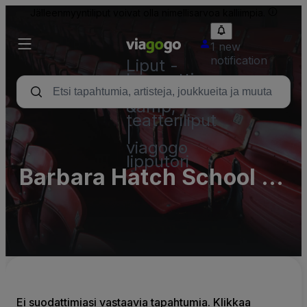
Jälleenmyyntiliput voivat olla nimellisarvoa kalliimpia.
1 new
notification
Liput -
konsertti,
urheilu
&amp;
teatteriliput
|
viagogo
lipputori
Barbara Hatch School of
Dance
Ei suodattimiasi vastaavia tapahtumia. Klikkaa