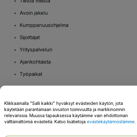
Tietoa meistä
Avoin jakelu
Kumppanuusohjelma
Sijoittajat
Yrityspalvelun
Ajankohtaista
Työpaikat
Onko sinulla kysyttävää?
Klikkaamalla "Salli kaikki" hyväksyt evästeiden käytön, jota
käytetään parantamaan sivuston toimivuutta ja markkinoinnin
Tukikeskus / Ota meihin yhteyttä
relevanssia. Muussa tapauksessa käytämme vain ehdottoman
välttämättömiä evästeitä. Katso lisätietoja
evästekäytännöstämme
.