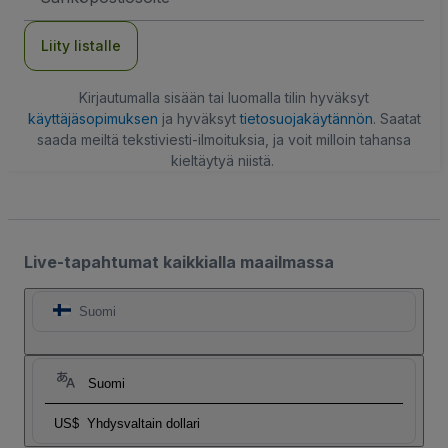
Liity listalle
Kirjautumalla sisään tai luomalla tilin hyväksyt
käyttäjäsopimuksen
ja hyväksyt
tietosuojakäytännön
. Saatat
saada meiltä tekstiviesti-ilmoituksia, ja voit milloin tahansa
kieltäytyä niistä.
Live-tapahtumat kaikkialla maailmassa
Suomi
Suomi
US$
Yhdysvaltain dollari