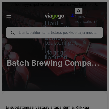
Jälleenmyyntiliput voivat olla nimellisarvoa kalliimpia.
1 new
notification
Liput -
konsertti,
urheilu
&amp;
teatteriliput
|
viagogo
lipputori
Batch Brewing Company
Parking Lots (InActive)
Ei suodattimiasi vastaavia tapahtumia. Klikkaa