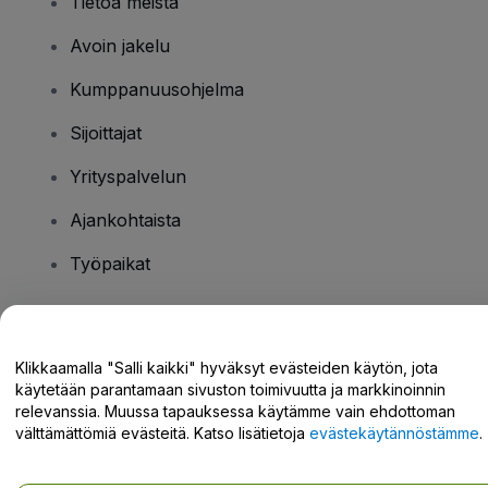
Tietoa meistä
Avoin jakelu
Kumppanuusohjelma
Sijoittajat
Yrityspalvelun
Ajankohtaista
Työpaikat
Onko sinulla kysyttävää?
Klikkaamalla "Salli kaikki" hyväksyt evästeiden käytön, jota
käytetään parantamaan sivuston toimivuutta ja markkinoinnin
Tukikeskus / Ota meihin yhteyttä
relevanssia. Muussa tapauksessa käytämme vain ehdottoman
välttämättömiä evästeitä. Katso lisätietoja
evästekäytännöstämme
.