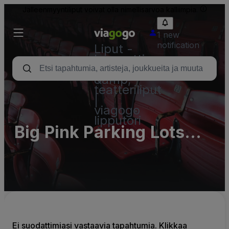
Jälleenmyyntiliput voivat olla nimellisarvoa kalliimpia.
1 new
notification
Liput -
konsertti,
urheilu
&amp;
teatteriliput
|
viagogo
lipputori
Big Pink Parking Lots
(InActive)
Ei suodattimiasi vastaavia tapahtumia. Klikkaa