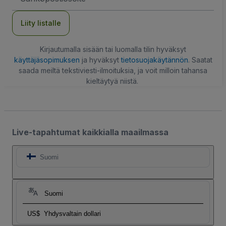
Liity listalle
Kirjautumalla sisään tai luomalla tilin hyväksyt
käyttäjäsopimuksen
ja hyväksyt
tietosuojakäytännön
. Saatat
saada meiltä tekstiviesti-ilmoituksia, ja voit milloin tahansa
kieltäytyä niistä.
Live-tapahtumat kaikkialla maailmassa
Suomi
Suomi
US$
Yhdysvaltain dollari