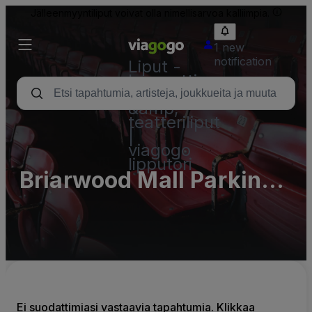
Jälleenmyyntiliput voivat olla nimellisarvoa kalliimpia.
1 new
notification
Liput -
konsertti,
urheilu
&amp;
teatteriliput
|
viagogo
lipputori
Briarwood Mall Parking
Lots (InActive)
Ei suodattimiasi vastaavia tapahtumia. Klikkaa