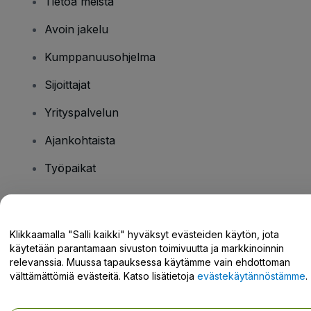
Tietoa meistä
Avoin jakelu
Kumppanuusohjelma
Sijoittajat
Yrityspalvelun
Ajankohtaista
Työpaikat
Onko sinulla kysyttävää?
Klikkaamalla "Salli kaikki" hyväksyt evästeiden käytön, jota
käytetään parantamaan sivuston toimivuutta ja markkinoinnin
Tukikeskus / Ota meihin yhteyttä
relevanssia. Muussa tapauksessa käytämme vain ehdottoman
välttämättömiä evästeitä. Katso lisätietoja
evästekäytännöstämme
.