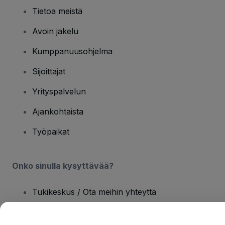
Tietoa meistä
Avoin jakelu
Kumppanuusohjelma
Sijoittajat
Yrityspalvelun
Ajankohtaista
Työpaikat
Onko sinulla kysyttävää?
Tukikeskus / Ota meihin yhteyttä