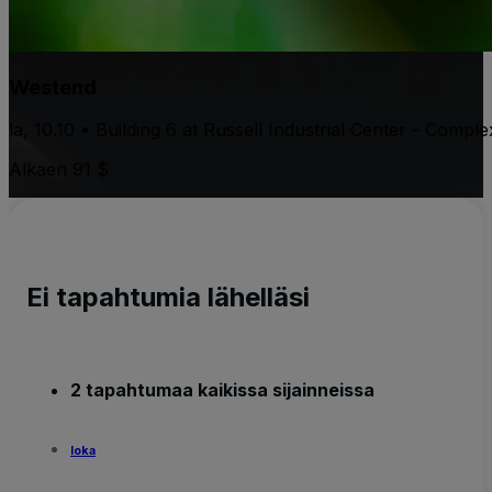
Westend
la, 10.10 • Building 6 at Russell Industrial Center - Comple
Alkaen 91 $
Ei tapahtumia lähelläsi
2 tapahtumaa kaikissa sijainneissa
loka