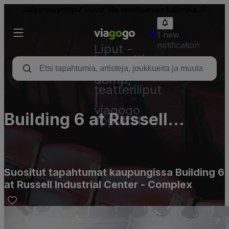
Jälleenmyyntiliput voivat olla nimellisarvoa kalliimpia.
1 new
notification
Liput -
konsertti,
urheilu
&amp;
teatteriliput
|
viagogo
Building 6 at Russell
lipputori
Industrial Center -
Complex
Suositut tapahtumat kaupungissa Building 6
at Russell Industrial Center - Complex