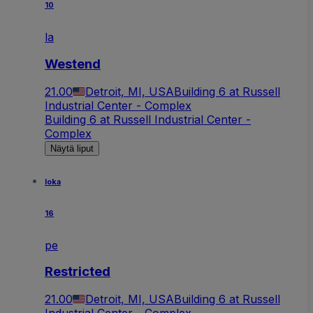
10
la
Westend
21.00
Detroit, MI, USA
Building 6 at Russell
Industrial Center - Complex
Building 6 at Russell Industrial Center -
Complex
Näytä liput
loka
16
pe
Restricted
21.00
Detroit, MI, USA
Building 6 at Russell
Industrial Center - Complex