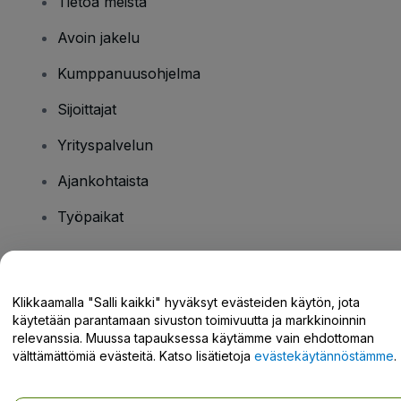
Tietoa meistä
Avoin jakelu
Kumppanuusohjelma
Sijoittajat
Yrityspalvelun
Ajankohtaista
Työpaikat
Onko sinulla kysyttävää?
Klikkaamalla "Salli kaikki" hyväksyt evästeiden käytön, jota
käytetään parantamaan sivuston toimivuutta ja markkinoinnin
Tukikeskus / Ota meihin yhteyttä
relevanssia. Muussa tapauksessa käytämme vain ehdottoman
välttämättömiä evästeitä. Katso lisätietoja
evästekäytännöstämme
.