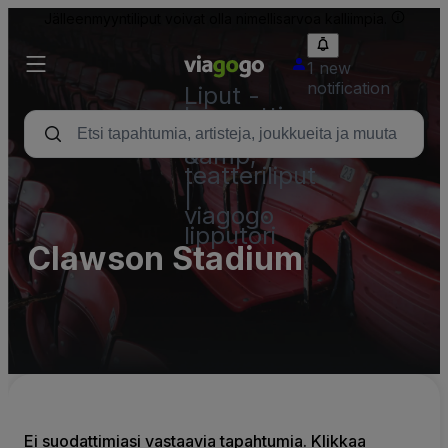
Jälleenmyyntiliput voivat olla nimellisarvoa kalliimpia.
1 new
notification
Liput -
konsertti,
urheilu
&amp;
teatteriliput
|
viagogo
lipputori
Clawson Stadium
Ei suodattimiasi vastaavia tapahtumia. Klikkaa