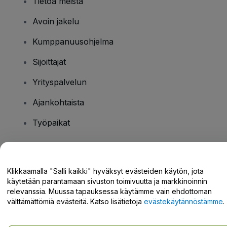
Tietoa meistä
Avoin jakelu
Kumppanuusohjelma
Sijoittajat
Yrityspalvelun
Ajankohtaista
Työpaikat
Onko sinulla kysyttävää?
Klikkaamalla "Salli kaikki" hyväksyt evästeiden käytön, jota
käytetään parantamaan sivuston toimivuutta ja markkinoinnin
Tukikeskus / Ota meihin yhteyttä
relevanssia. Muussa tapauksessa käytämme vain ehdottoman
välttämättömiä evästeitä. Katso lisätietoja
evästekäytännöstämme
.