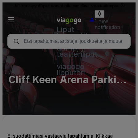
Jälleenmyyntiliput voivat olla nimellisarvoa kalliimpia.
1 new
notification
Liput -
konsertti,
urheilu
&amp;
teatteriliput
|
viagogo
lipputori
Cliff Keen Arena Parking
Lots (InActive)
Ei suodattimiasi vastaavia tapahtumia. Klikkaa