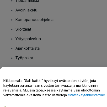
Tietoa meistä
Avoin jakelu
Kumppanuusohjelma
Sijoittajat
Yrityspalvelun
Ajankohtaista
Työpaikat
Onko sinulla kysyttävää?
Klikkaamalla "Salli kaikki" hyväksyt evästeiden käytön, jota
käytetään parantamaan sivuston toimivuutta ja markkinoinnin
Tukikeskus / Ota meihin yhteyttä
relevanssia. Muussa tapauksessa käytämme vain ehdottoman
välttämättömiä evästeitä. Katso lisätietoja
evästekäytännöstämme
.