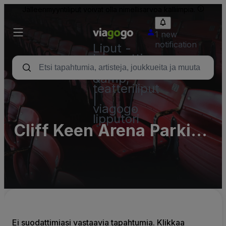
Jälleenmyyntiliput voivat olla nimellisarvoa kalliimpia.
1 new
notification
Liput -
konsertti,
urheilu
&amp;
teatteriliput
|
viagogo
lipputori
Cliff Keen Arena Parking
Lots (InActive)
Ei suodattimiasi vastaavia tapahtumia. Klikkaa