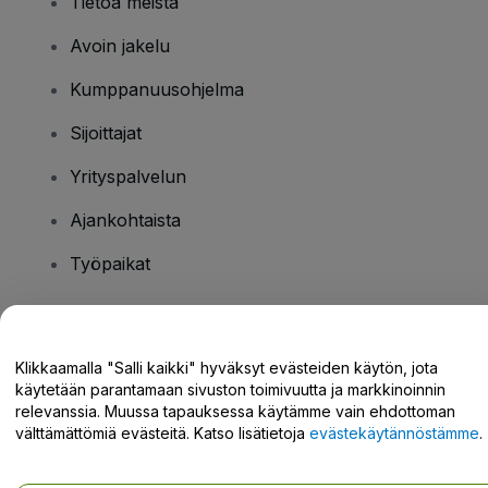
Tietoa meistä
Avoin jakelu
Kumppanuusohjelma
Sijoittajat
Yrityspalvelun
Ajankohtaista
Työpaikat
Onko sinulla kysyttävää?
Klikkaamalla "Salli kaikki" hyväksyt evästeiden käytön, jota
käytetään parantamaan sivuston toimivuutta ja markkinoinnin
Tukikeskus / Ota meihin yhteyttä
relevanssia. Muussa tapauksessa käytämme vain ehdottoman
välttämättömiä evästeitä. Katso lisätietoja
evästekäytännöstämme
.