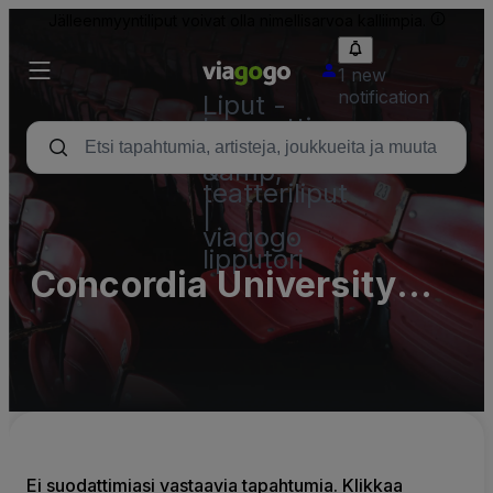
Jälleenmyyntiliput voivat olla nimellisarvoa kalliimpia.
1 new
notification
Liput -
konsertti,
urheilu
&amp;
teatteriliput
|
viagogo
lipputori
Concordia University
Ann Arbor Parking Lots
Ei suodattimiasi vastaavia tapahtumia. Klikkaa