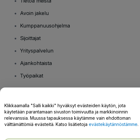
Tietoa meistä
Avoin jakelu
Kumppanuusohjelma
Sijoittajat
Yrityspalvelun
Ajankohtaista
Työpaikat
Onko sinulla kysyttävää?
Klikkaamalla "Salli kaikki" hyväksyt evästeiden käytön, jota
käytetään parantamaan sivuston toimivuutta ja markkinoinnin
Tukikeskus / Ota meihin yhteyttä
relevanssia. Muussa tapauksessa käytämme vain ehdottoman
välttämättömiä evästeitä. Katso lisätietoja
evästekäytännöstämme
.