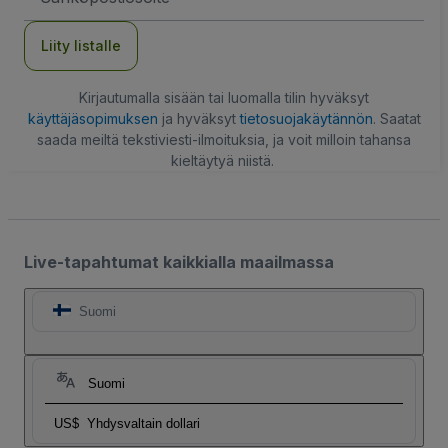
Liity listalle
Kirjautumalla sisään tai luomalla tilin hyväksyt
käyttäjäsopimuksen
ja hyväksyt
tietosuojakäytännön
. Saatat
saada meiltä tekstiviesti-ilmoituksia, ja voit milloin tahansa
kieltäytyä niistä.
Live-tapahtumat kaikkialla maailmassa
Suomi
Suomi
US$
Yhdysvaltain dollari