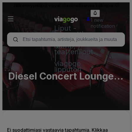
Jälleenmyyntiliput voivat olla nimellisarvoa kalliimpia.
1 new
notification
Liput -
konsertti,
urheilu
&amp;
teatteriliput
|
viagogo
lipputori
Diesel Concert Lounge
Parking Lots (InActive)
Ei suodattimiasi vastaavia tapahtumia. Klikkaa