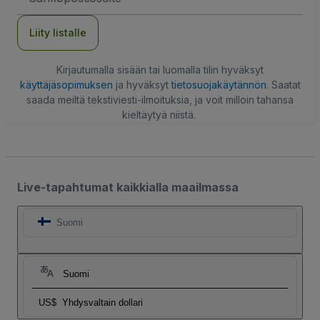
Liity listalle
Kirjautumalla sisään tai luomalla tilin hyväksyt
käyttäjäsopimuksen
ja hyväksyt
tietosuojakäytännön
. Saatat
saada meiltä tekstiviesti-ilmoituksia, ja voit milloin tahansa
kieltäytyä niistä.
Live-tapahtumat kaikkialla maailmassa
Suomi
Suomi
US$
Yhdysvaltain dollari