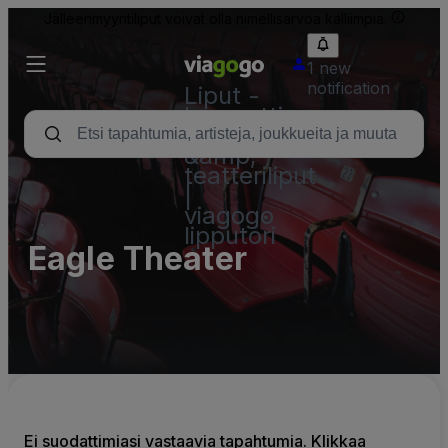
Jälleenmyyntiliput voivat olla nimellisarvoa kalliimpia.
1 new
notification
Liput -
konsertti,
urheilu
&amp;
teatteriliput
|
viagogo
lipputori
Eagle Theater
Ei suodattimiasi vastaavia tapahtumia. Klikkaa