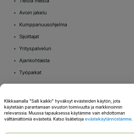
Tietoa meistä
Avoin jakelu
Kumppanuusohjelma
Sijoittajat
Yrityspalvelun
Ajankohtaista
Työpaikat
Onko sinulla kysyttävää?
Klikkaamalla "Salli kaikki" hyväksyt evästeiden käytön, jota
käytetään parantamaan sivuston toimivuutta ja markkinoinnin
Tukikeskus / Ota meihin yhteyttä
relevanssia. Muussa tapauksessa käytämme vain ehdottoman
välttämättömiä evästeitä. Katso lisätietoja
evästekäytännöstämme
.