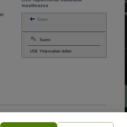
maailmassa
in
Suomi
Suomi
US$
Yhdysvaltain dollari