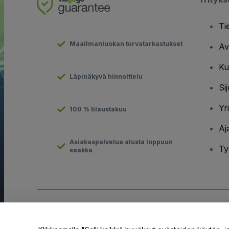
Ti
Maailmanluokan turvatarkastukset
Av
Ku
Läpinäkyvä hinnoittelu
Sij
Yr
100 % tilaustakuu
Aj
Asiakaspalvelua alusta loppuun
Ty
saakka
Tekijänoikeus © viagogo GmbH 2026
Yritystiedot
Tämän web-sivuston käytöllä hyväksyt
Käyttöehdot
ja
Tietosuo