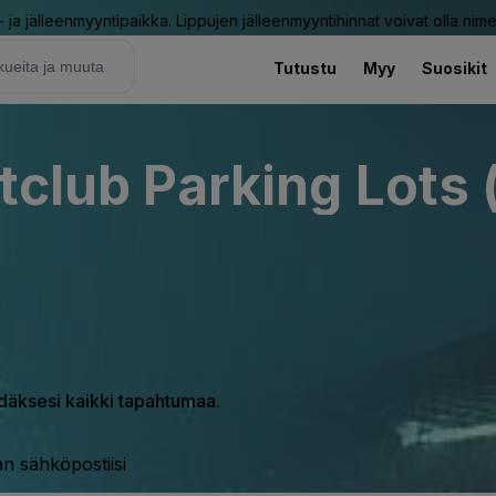
ja jälleenmyyntipaikka. Lippujen jälleenmyyntihinnat voivat olla nime
Tutustu
Myy
Suosikit
tclub Parking Lots 
hdäksesi kaikki tapahtumaa.
n sähköpostiisi