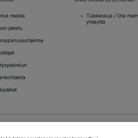
etoa meistä
Tukikeskus / Ota meih
yhteyttä
oin jakelu
mppanuusohjelma
oittajat
ityspalvelun
ankohtaista
öpaikat
jakäytännön
ja
Evästekäytännön
ja
Mobiilitietosuojakäytännön