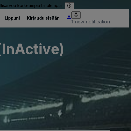
llisarvoa korkeampia tai alempia.
Lippuni
Kirjaudu sisään
1 new notification
(InActive)