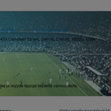
opimuksen
ja hyväksyt
tietosuojakäytännön
. Saatat saada meiltä tekstiv
453 Campbell Street, Detroit, Detroit, 48209, USA
taa ja myydä lippuja täydellä varmuudella.
semme
Onko sinulla kysyttävää?