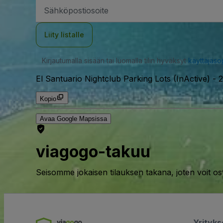
Sähköpostiosoite
Liity listalle
Kirjautumalla sisään tai luomalla tilin hyväksyt
käyttäjäs
El Santuario Nightclub Parking Lots (InActive)
-
2
Kopio
Avaa Google Mapsissa
viagogo-takuu
Seisomme jokaisen tilauksen takana, joten voit os
Yrityk