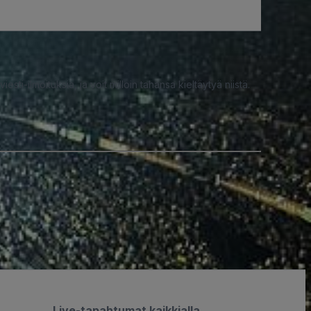
iesti-ilmoituksia, ja voit milloin tahansa kieltäytyä niistä.
Live-tapahtumat kaikkialla