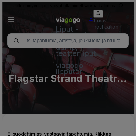
Jälleenmyyntiliput voivat olla nimellisarvoa kalliimpia.
1 new
notification
Liput -
konsertti,
urheilu
&amp;
teatteriliput
|
viagogo
lipputori
Flagstar Strand Theatre
For The Performing of
Arts Parking Lots
(InActive)
Ei suodattimiasi vastaavia tapahtumia. Klikkaa