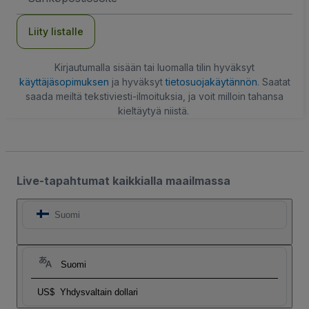
Liity listalle
Kirjautumalla sisään tai luomalla tilin hyväksyt
käyttäjäsopimuksen
ja hyväksyt
tietosuojakäytännön
. Saatat
saada meiltä tekstiviesti-ilmoituksia, ja voit milloin tahansa
kieltäytyä niistä.
Live-tapahtumat kaikkialla maailmassa
Suomi
Suomi
US$
Yhdysvaltain dollari