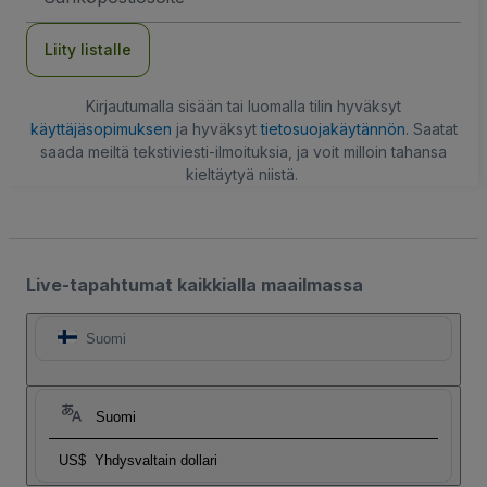
Liity listalle
Kirjautumalla sisään tai luomalla tilin hyväksyt
käyttäjäsopimuksen
ja hyväksyt
tietosuojakäytännön
. Saatat
saada meiltä tekstiviesti-ilmoituksia, ja voit milloin tahansa
kieltäytyä niistä.
Live-tapahtumat kaikkialla maailmassa
Suomi
Suomi
US$
Yhdysvaltain dollari