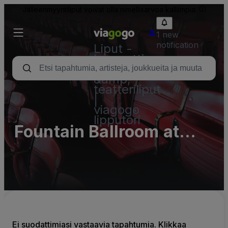
Jälleenmyyntiliput voivat olla nimellisarvoa kalliimpia.
1 new
notification
Liput -
konsertti,
urheilu
&amp;
teatteriliput
|
viagogo
lipputori
Fountain Ballroom at
Detroit Masonic Temple
- Complex Parking Lots
(InActive)
Ei suodattimiasi vastaavia tapahtumia. Klikkaa