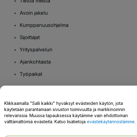
Tietoa meistä
Avoin jakelu
Kumppanuusohjelma
Sijoittajat
Yrityspalvelun
Ajankohtaista
Työpaikat
Onko sinulla kysyttävää?
Klikkaamalla "Salli kaikki" hyväksyt evästeiden käytön, jota
käytetään parantamaan sivuston toimivuutta ja markkinoinnin
Tukikeskus / Ota meihin yhteyttä
relevanssia. Muussa tapauksessa käytämme vain ehdottoman
välttämättömiä evästeitä. Katso lisätietoja
evästekäytännöstämme
.