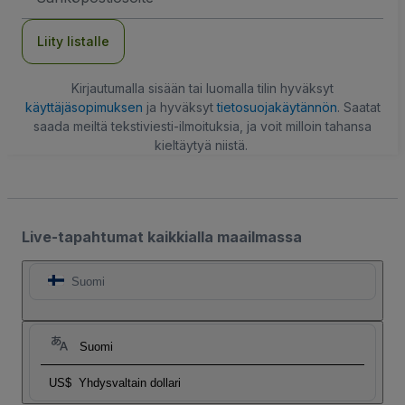
Liity listalle
Kirjautumalla sisään tai luomalla tilin hyväksyt
käyttäjäsopimuksen
ja hyväksyt
tietosuojakäytännön
. Saatat
saada meiltä tekstiviesti-ilmoituksia, ja voit milloin tahansa
kieltäytyä niistä.
Live-tapahtumat kaikkialla maailmassa
Suomi
Suomi
US$
Yhdysvaltain dollari