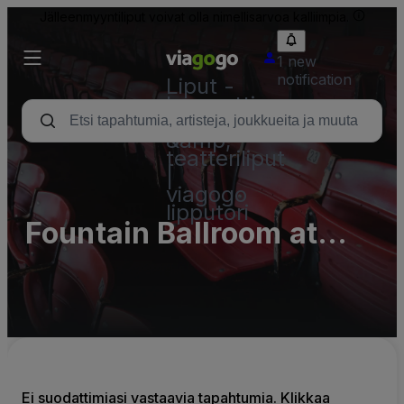
Jälleenmyyntiliput voivat olla nimellisarvoa kalliimpia.
1 new
notification
Liput -
konsertti,
urheilu
&amp;
teatteriliput
|
viagogo
lipputori
Fountain Ballroom at
Detroit Masonic Temple
- Complex Parking Lots
Ei suodattimiasi vastaavia tapahtumia. Klikkaa