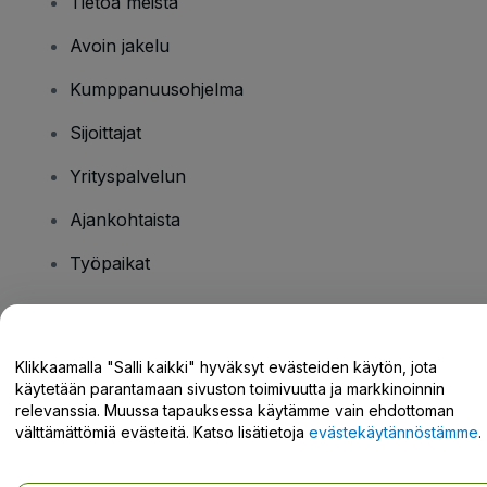
Tietoa meistä
Avoin jakelu
Kumppanuusohjelma
Sijoittajat
Yrityspalvelun
Ajankohtaista
Työpaikat
Onko sinulla kysyttävää?
Klikkaamalla "Salli kaikki" hyväksyt evästeiden käytön, jota
käytetään parantamaan sivuston toimivuutta ja markkinoinnin
Tukikeskus / Ota meihin yhteyttä
relevanssia. Muussa tapauksessa käytämme vain ehdottoman
välttämättömiä evästeitä. Katso lisätietoja
evästekäytännöstämme
.