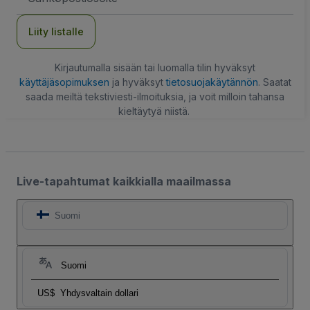
Liity listalle
Kirjautumalla sisään tai luomalla tilin hyväksyt
käyttäjäsopimuksen
ja hyväksyt
tietosuojakäytännön
. Saatat
saada meiltä tekstiviesti-ilmoituksia, ja voit milloin tahansa
kieltäytyä niistä.
Live-tapahtumat kaikkialla maailmassa
Suomi
Suomi
US$
Yhdysvaltain dollari