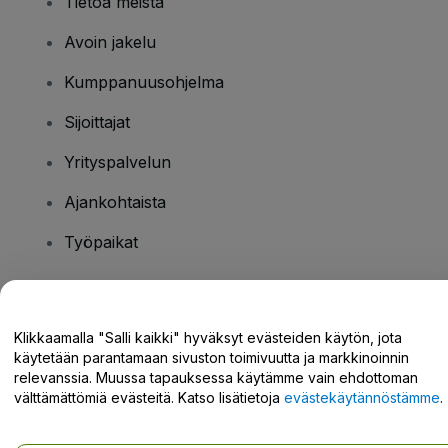
Tietoa meistä
Avoin jakelu
Kumppanuusohjelma
Sijoittajat
Yrityspalvelun
Ajankohtaista
Työpaikat
Onko sinulla kysyttävää?
Klikkaamalla "Salli kaikki" hyväksyt evästeiden käytön, jota
käytetään parantamaan sivuston toimivuutta ja markkinoinnin
Tukikeskus / Ota meihin yhteyttä
relevanssia. Muussa tapauksessa käytämme vain ehdottoman
välttämättömiä evästeitä. Katso lisätietoja
evästekäytännöstämme
.