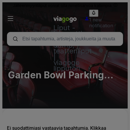
Jälleenmyyntiliput voivat olla nimellisarvoa kalliimpia.
1 new
notification
Liput -
konsertti,
urheilu
&amp;
teatteriliput
|
viagogo
lipputori
Garden Bowl Parking
Lots (InActive)
Ei suodattimiasi vastaavia tapahtumia. Klikkaa