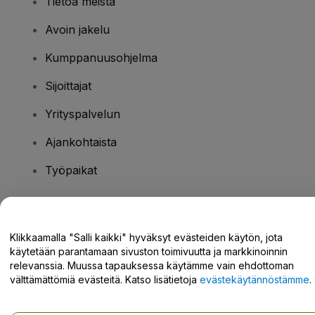
Tietoa meistä
Avoin jakelu
Kumppanuusohjelma
Sijoittajat
Yrityspalvelun
Ajankohtaista
Työpaikat
Onko sinulla kysyttävää?
Klikkaamalla "Salli kaikki" hyväksyt evästeiden käytön, jota
käytetään parantamaan sivuston toimivuutta ja markkinoinnin
Tukikeskus / Ota meihin yhteyttä
relevanssia. Muussa tapauksessa käytämme vain ehdottoman
välttämättömiä evästeitä. Katso lisätietoja
evästekäytännöstämme
.