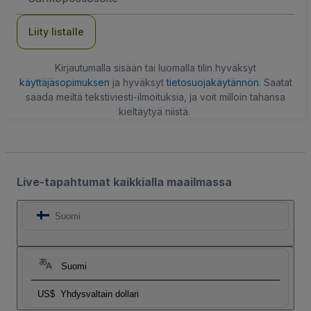
Liity listalle
Kirjautumalla sisään tai luomalla tilin hyväksyt
käyttäjäsopimuksen
ja hyväksyt
tietosuojakäytännön
. Saatat
saada meiltä tekstiviesti-ilmoituksia, ja voit milloin tahansa
kieltäytyä niistä.
Live-tapahtumat kaikkialla maailmassa
Suomi
Suomi
US$
Yhdysvaltain dollari