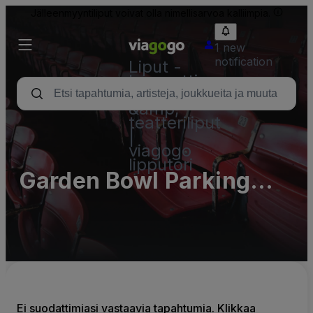
Jälleenmyyntiliput voivat olla nimellisarvoa kalliimpia.
1 new
notification
Liput -
konsertti,
urheilu
&amp;
teatteriliput
|
viagogo
lipputori
Garden Bowl Parking
Lots (InActive)
Ei suodattimiasi vastaavia tapahtumia. Klikkaa