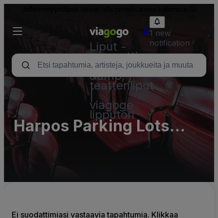
Jälleenmyyntiliput voivat olla nimellisarvoa kalliimpia.
1 new
notification
Liput -
konsertti,
urheilu
&amp;
teatteriliput
|
viagogo
lipputori
Harpos Parking Lots
(InActive)
Ei suodattimiasi vastaavia tapahtumia. Klikkaa