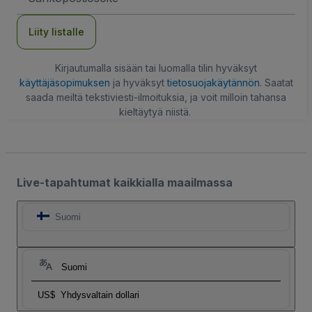
Liity listalle
Kirjautumalla sisään tai luomalla tilin hyväksyt
käyttäjäsopimuksen
ja hyväksyt
tietosuojakäytännön
. Saatat
saada meiltä tekstiviesti-ilmoituksia, ja voit milloin tahansa
kieltäytyä niistä.
Live-tapahtumat kaikkialla maailmassa
Suomi
Suomi
US$
Yhdysvaltain dollari