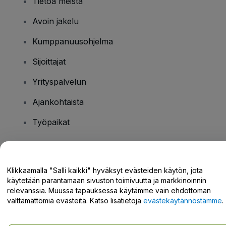
Tietoa meistä
Avoin jakelu
Kumppanuusohjelma
Sijoittajat
Yrityspalvelun
Ajankohtaista
Työpaikat
Onko sinulla kysyttävää?
Klikkaamalla "Salli kaikki" hyväksyt evästeiden käytön, jota
käytetään parantamaan sivuston toimivuutta ja markkinoinnin
Tukikeskus / Ota meihin yhteyttä
relevanssia. Muussa tapauksessa käytämme vain ehdottoman
välttämättömiä evästeitä. Katso lisätietoja
evästekäytännöstämme
.