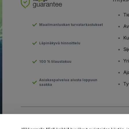
Ti
Maailmanluokan turvatarkastukset
Av
Ku
Läpinäkyvä hinnoittelu
Sij
Yr
100 % tilaustakuu
Aj
Asiakaspalvelua alusta loppuun
Ty
saakka
Tekijänoikeus © viagogo GmbH 2026
Yritystiedot
Tämän web-sivuston käytöllä hyväksyt
Käyttöehdot
ja
Tietosuo