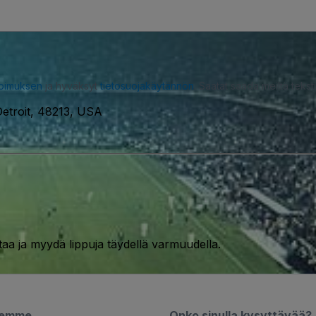
opimuksen
ja hyväksyt
tietosuojakäytännön
. Saatat saada meiltä tekstiv
etroit, 48213, USA
taa ja myydä lippuja täydellä varmuudella.
semme
Onko sinulla kysyttävää?