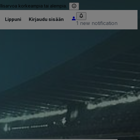
llisarvoa korkeampia tai alempia.
Lippuni
Kirjaudu sisään
1 new notification