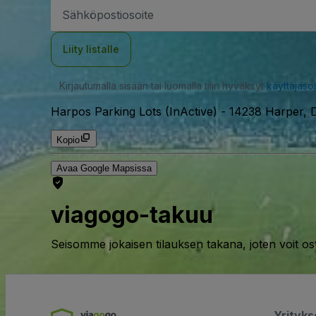
Sähköpostiosoite
Liity listalle
Kirjautumalla sisään tai luomalla tilin hyväksyt
käyttäjäs
Harpos Parking Lots (InActive)
-
14238 Harper, D
Kopio
Avaa Google Mapsissa
viagogo-takuu
Seisomme jokaisen tilauksen takana, joten voit os
Yrityk