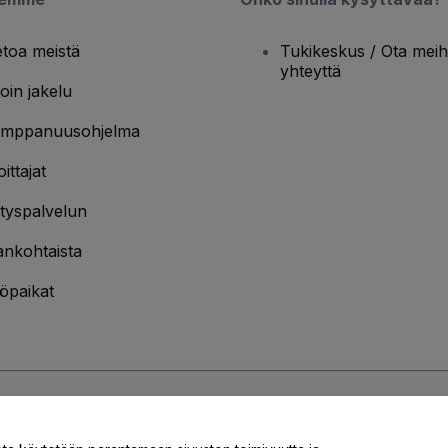
etoa meistä
Tukikeskus / Ota meih
yhteyttä
oin jakelu
mppanuusohjelma
oittajat
ityspalvelun
ankohtaista
öpaikat
jakäytännön
ja
Evästekäytännön
ja
Mobiilitietosuojakäytännön