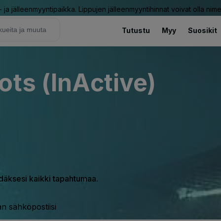
ja jälleenmyyntipaikka. Lippujen jälleenmyyntihinnat voivat olla nime
Tutustu
Myy
Suosikit
ots (InActive)
hdäksesi kaikki tapahtumaa.
n sähköpostiisi