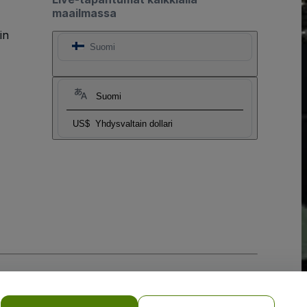
maailmassa
in
Suomi
Suomi
US$
Yhdysvaltain dollari