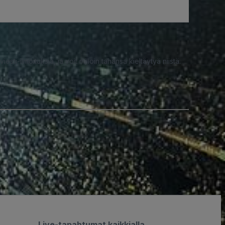
iesti-ilmoituksia, ja voit milloin tahansa kieltäytyä niistä.
Live-tapahtumat kaikkialla