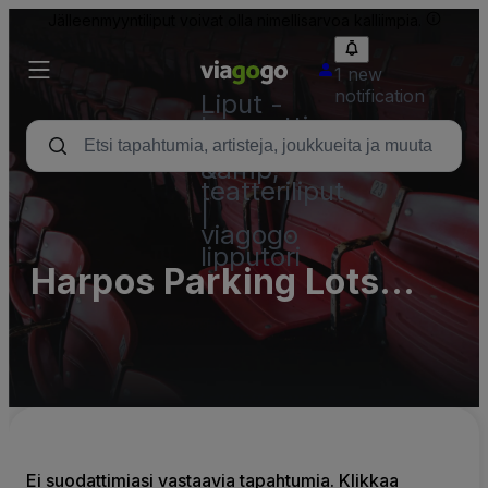
Jälleenmyyntiliput voivat olla nimellisarvoa kalliimpia.
1 new
notification
Liput -
konsertti,
urheilu
&amp;
teatteriliput
|
viagogo
lipputori
Harpos Parking Lots
(InActive)
Ei suodattimiasi vastaavia tapahtumia. Klikkaa