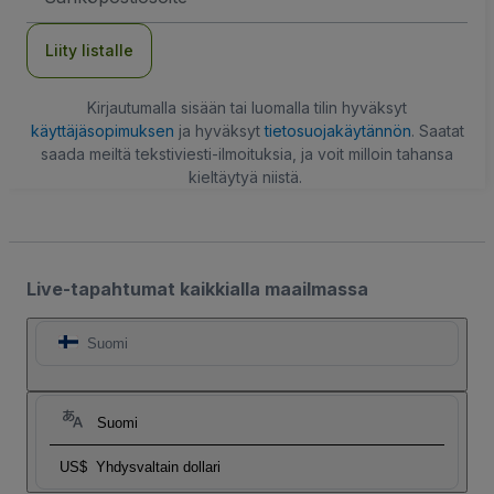
Liity listalle
Kirjautumalla sisään tai luomalla tilin hyväksyt
käyttäjäsopimuksen
ja hyväksyt
tietosuojakäytännön
. Saatat
saada meiltä tekstiviesti-ilmoituksia, ja voit milloin tahansa
kieltäytyä niistä.
Live-tapahtumat kaikkialla maailmassa
Suomi
Suomi
US$
Yhdysvaltain dollari