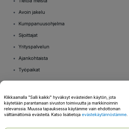
Tietoa meistä
Avoin jakelu
Kumppanuusohjelma
Sijoittajat
Yrityspalvelun
Ajankohtaista
Työpaikat
Onko sinulla kysyttävää?
Klikkaamalla "Salli kaikki" hyväksyt evästeiden käytön, jota
käytetään parantamaan sivuston toimivuutta ja markkinoinnin
Tukikeskus / Ota meihin yhteyttä
relevanssia. Muussa tapauksessa käytämme vain ehdottoman
välttämättömiä evästeitä. Katso lisätietoja
evästekäytännöstämme
.