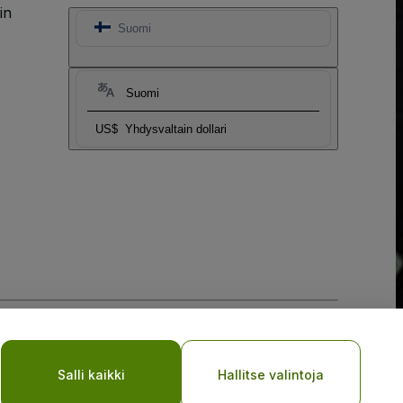
in
Suomi
Suomi
US$
Yhdysvaltain dollari
My Personal Information/Your Privacy Choices
Salli kaikki
Hallitse valintoja