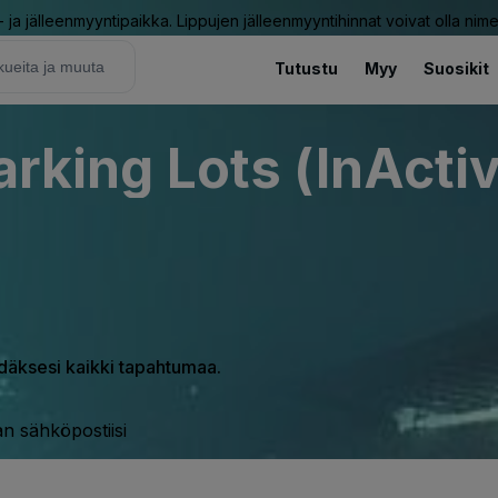
ja jälleenmyyntipaikka. Lippujen jälleenmyyntihinnat voivat olla nime
Tutustu
Myy
Suosikit
arking Lots (InActi
hdäksesi kaikki tapahtumaa.
n sähköpostiisi