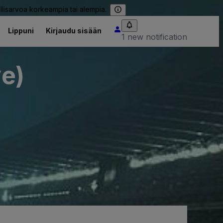
llisarvoa korkeampia tai alempia.
Lippuni
Kirjaudu sisään
1 new notification
ve)