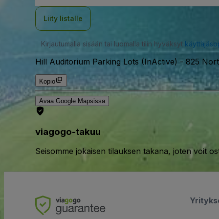
Liity listalle
Kirjautumalla sisään tai luomalla tilin hyväksyt
käyttäjäs
Hill Auditorium Parking Lots (InActive)
-
825 Nort
Kopio
Avaa Google Mapsissa
viagogo-takuu
Seisomme jokaisen tilauksen takana, joten voit os
Yrityk