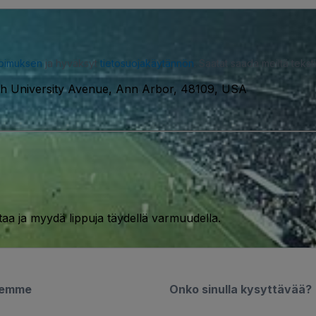
opimuksen
ja hyväksyt
tietosuojakäytännön
. Saatat saada meiltä tekstiv
h University Avenue, Ann Arbor, 48109, USA
taa ja myydä lippuja täydellä varmuudella.
semme
Onko sinulla kysyttävää?