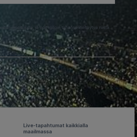
iesti-ilmoituksia, ja voit milloin tahansa kieltäytyä niistä.
Live-tapahtumat kaikkialla
maailmassa