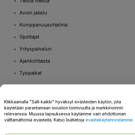
Tietoa meistä
Avoin jakelu
Kumppanuusohjelma
Sijoittajat
Yrityspalvelun
Ajankohtaista
Työpaikat
Onko sinulla kysyttävää?
Klikkaamalla "Salli kaikki" hyväksyt evästeiden käytön, jota
käytetään parantamaan sivuston toimivuutta ja markkinoinnin
Tukikeskus / Ota meihin yhteyttä
relevanssia. Muussa tapauksessa käytämme vain ehdottoman
välttämättömiä evästeitä. Katso lisätietoja
evästekäytännöstämme
.