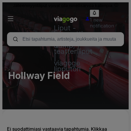
Jälleenmyyntiliput voivat olla nimellisarvoa kalliimpia.
1 new
notification
Liput -
konsertti,
urheilu
&amp;
teatteriliput
|
viagogo
lipputori
Hollway Field
Ei suodattimiasi vastaavia tapahtumia. Klikkaa