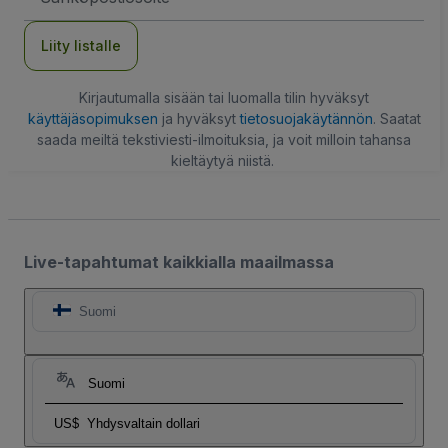
Liity listalle
Kirjautumalla sisään tai luomalla tilin hyväksyt
käyttäjäsopimuksen
ja hyväksyt
tietosuojakäytännön
. Saatat
saada meiltä tekstiviesti-ilmoituksia, ja voit milloin tahansa
kieltäytyä niistä.
Live-tapahtumat kaikkialla maailmassa
Suomi
Suomi
US$
Yhdysvaltain dollari