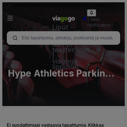
Jälleenmyyntiliput voivat olla nimellisarvoa kalliimpia.
1 new
notification
Liput -
konsertti,
urheilu
&amp;
teatteriliput
|
viagogo
lipputori
Hype Athletics Parking
Lots (InActive)
Ei suodattimiasi vastaavia tapahtumia. Klikkaa