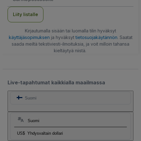
Liity listalle
Kirjautumalla sisään tai luomalla tilin hyväksyt
käyttäjäsopimuksen
ja hyväksyt
tietosuojakäytännön
. Saatat
saada meiltä tekstiviesti-ilmoituksia, ja voit milloin tahansa
kieltäytyä niistä.
Live-tapahtumat kaikkialla maailmassa
Suomi
Suomi
US$
Yhdysvaltain dollari