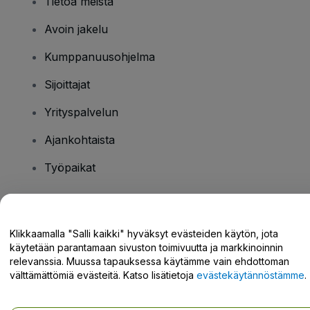
Tietoa meistä
Avoin jakelu
Kumppanuusohjelma
Sijoittajat
Yrityspalvelun
Ajankohtaista
Työpaikat
Onko sinulla kysyttävää?
Klikkaamalla "Salli kaikki" hyväksyt evästeiden käytön, jota
käytetään parantamaan sivuston toimivuutta ja markkinoinnin
Tukikeskus / Ota meihin yhteyttä
relevanssia. Muussa tapauksessa käytämme vain ehdottoman
välttämättömiä evästeitä. Katso lisätietoja
evästekäytännöstämme
.