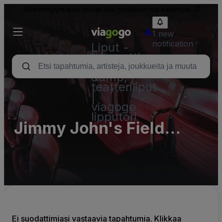
Jälleenmyyntiliput voivat olla nimellisarvoa kalliimpia.
1 new
notification
Liput -
konsertti,
urheilu
&amp;
teatteriliput
|
viagogo
lipputori
Jimmy John's Field
Parking Lots (InActive)
Ei suodattimiasi vastaavia tapahtumia. Klikkaa