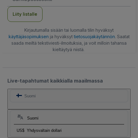
Liity listalle
Kirjautumalla sisään tai luomalla tilin hyväksyt
käyttäjäsopimuksen
ja hyväksyt
tietosuojakäytännön
. Saatat
saada meiltä tekstiviesti-ilmoituksia, ja voit milloin tahansa
kieltäytyä niistä.
Live-tapahtumat kaikkialla maailmassa
Suomi
Suomi
US$
Yhdysvaltain dollari