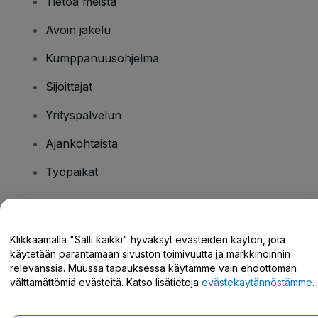
Tietoa meistä
Avoin jakelu
Kumppanuusohjelma
Sijoittajat
Yrityspalvelun
Ajankohtaista
Työpaikat
Onko sinulla kysyttävää?
Klikkaamalla "Salli kaikki" hyväksyt evästeiden käytön, jota
käytetään parantamaan sivuston toimivuutta ja markkinoinnin
Tukikeskus / Ota meihin yhteyttä
relevanssia. Muussa tapauksessa käytämme vain ehdottoman
välttämättömiä evästeitä. Katso lisätietoja
evästekäytännöstämme
.