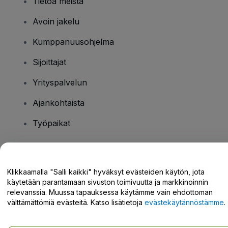
Tietoa meistä
Avoin jakelu
Kumppanuusohjelma
Sijoittajat
Yrityspalvelun
Ajankohtaista
Työpaikat
Onko sinulla kysyttävää?
Klikkaamalla "Salli kaikki" hyväksyt evästeiden käytön, jota
käytetään parantamaan sivuston toimivuutta ja markkinoinnin
Tukikeskus / Ota meihin yhteyttä
relevanssia. Muussa tapauksessa käytämme vain ehdottoman
välttämättömiä evästeitä. Katso lisätietoja
evästekäytännöstämme
.