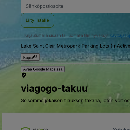
Sähköpostiosoite
Liity listalle
Kirjautumalla sisään tai luomalla tilin hyväksyt
käyttäjäs
Lake Saint Clair Metropark Parking Lots (InActive
Kopio
Avaa Google Mapsissa
viagogo-takuu
Seisomme jokaisen tilauksen takana, joten voit os
Yrityk