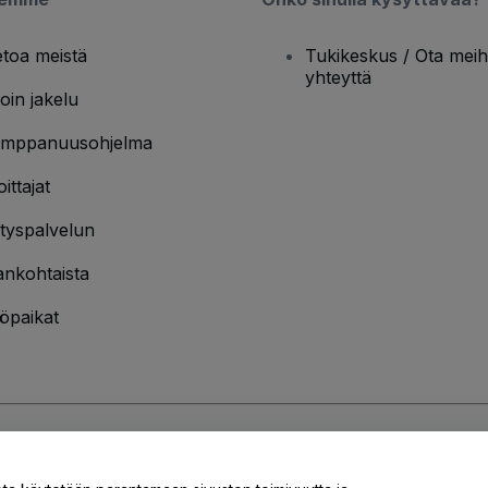
etoa meistä
Tukikeskus / Ota meih
yhteyttä
oin jakelu
mppanuusohjelma
oittajat
ityspalvelun
ankohtaista
öpaikat
jakäytännön
ja
Evästekäytännön
ja
Mobiilitietosuojakäytännön