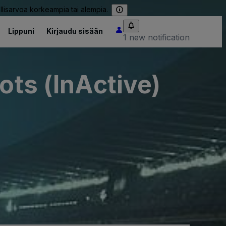
llisarvoa korkeampia tai alempia.
Lippuni
Kirjaudu sisään
1 new notification
ots (InActive)