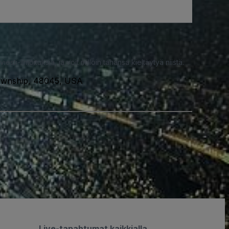
iesti-ilmoituksia, ja voit milloin tahansa kieltäytyä niistä.
Township, 48045, USA
Live-tapahtumat kaikkialla