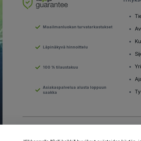
Ti
Maailmanluokan turvatarkastukset
Av
Ku
Läpinäkyvä hinnoittelu
Sij
Yr
100 % tilaustakuu
Aj
Asiakaspalvelua alusta loppuun
Ty
saakka
Tekijänoikeus © viagogo GmbH 2026
Yritystiedot
Tämän web-sivuston käytöllä hyväksyt
Käyttöehdot
ja
Tietosuo