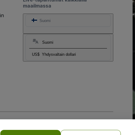
maailmassa
in
Suomi
Suomi
US$
Yhdysvaltain dollari