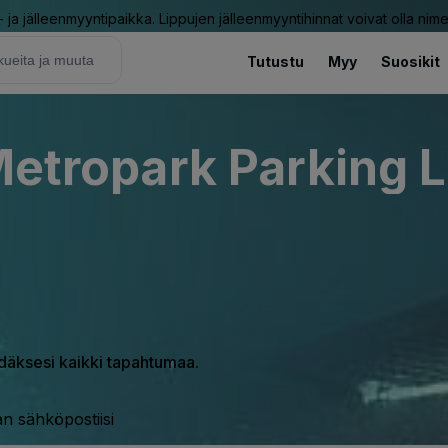
ja jälleenmyyntipaikka. Lippujen jälleenmyyntihinnat voivat olla nime
Tutustu
Myy
Suosikit
Metropark Parking L
hdäksesi kaikki tapahtumaa.
n sähköpostiisi