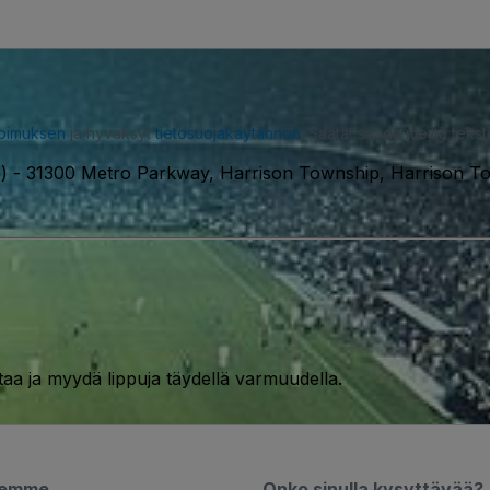
opimuksen
ja hyväksyt
tietosuojakäytännön
. Saatat saada meiltä tekstiv
)
-
31300 Metro Parkway, Harrison Township, Harrison 
taa ja myydä lippuja täydellä varmuudella.
semme
Onko sinulla kysyttävää?