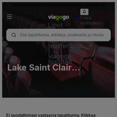
Jälleenmyyntiliput voivat olla nimellisarvoa kalliimpia.
1 new
notification
Liput -
konsertti,
urheilu
&amp;
teatteriliput
|
viagogo
lipputori
Lake Saint Clair
Metropark Parking Lots
(InActive)
Ei suodattimiasi vastaavia tapahtumia. Klikkaa