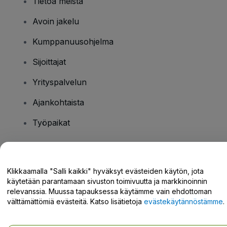
Tietoa meistä
Avoin jakelu
Kumppanuusohjelma
Sijoittajat
Yrityspalvelun
Ajankohtaista
Työpaikat
Onko sinulla kysyttävää?
Klikkaamalla "Salli kaikki" hyväksyt evästeiden käytön, jota
käytetään parantamaan sivuston toimivuutta ja markkinoinnin
Tukikeskus / Ota meihin yhteyttä
relevanssia. Muussa tapauksessa käytämme vain ehdottoman
välttämättömiä evästeitä. Katso lisätietoja
evästekäytännöstämme
.