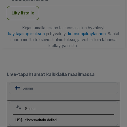
Liity listalle
Kirjautumalla sisään tai luomalla tilin hyväksyt
käyttäjäsopimuksen
ja hyväksyt
tietosuojakäytännön
. Saatat
saada meiltä tekstiviesti-ilmoituksia, ja voit milloin tahansa
kieltäytyä niistä.
Live-tapahtumat kaikkialla maailmassa
Suomi
Suomi
US$
Yhdysvaltain dollari