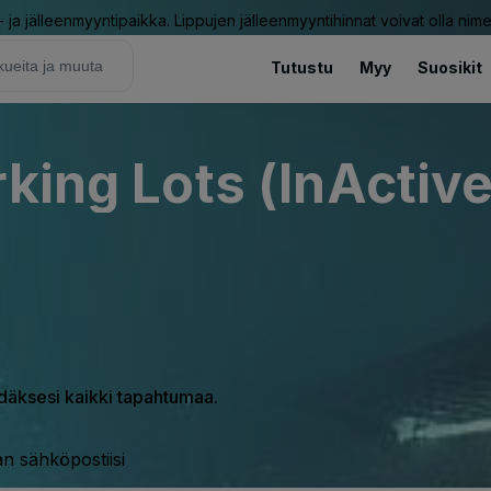
ja jälleenmyyntipaikka. Lippujen jälleenmyyntihinnat voivat olla nime
Tutustu
Myy
Suosikit
king Lots (InActive
hdäksesi kaikki tapahtumaa.
n sähköpostiisi