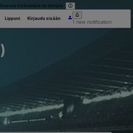
llisarvoa korkeampia tai alempia.
Lippuni
Kirjaudu sisään
1 new notification
)