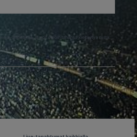
iesti-ilmoituksia, ja voit milloin tahansa kieltäytyä niistä.
A
Live-tapahtumat kaikkialla