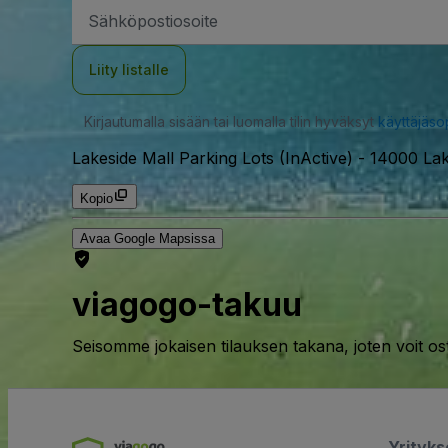
Sähköpostiosoite
Liity listalle
Kirjautumalla sisään tai luomalla tilin hyväksyt
käyttäjäs
Lakeside Mall Parking Lots (InActive)
-
14000 Lake
Kopio
Avaa Google Mapsissa
viagogo-takuu
Seisomme jokaisen tilauksen takana, joten voit os
Yrityk