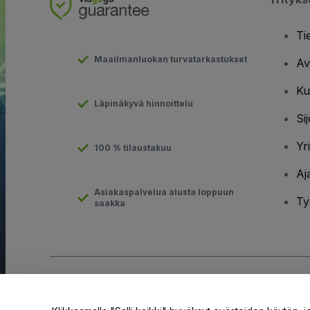
Ti
Maailmanluokan turvatarkastukset
Av
Ku
Läpinäkyvä hinnoittelu
Sij
Yr
100 % tilaustakuu
Aj
Asiakaspalvelua alusta loppuun
Ty
saakka
Tekijänoikeus © viagogo GmbH 2026
Yritystiedot
Tämän web-sivuston käytöllä hyväksyt
Käyttöehdot
ja
Tietosuo