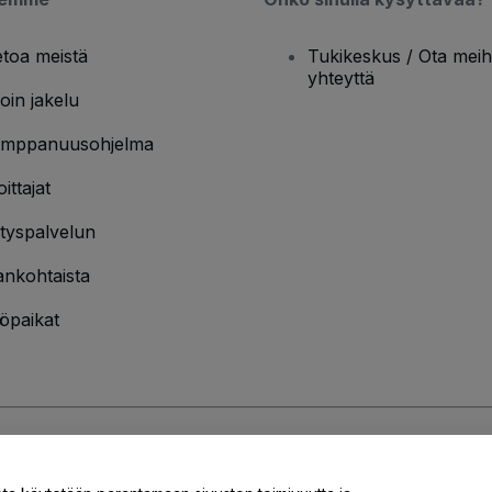
etoa meistä
Tukikeskus / Ota meih
yhteyttä
oin jakelu
mppanuusohjelma
oittajat
ityspalvelun
ankohtaista
öpaikat
jakäytännön
ja
Evästekäytännön
ja
Mobiilitietosuojakäytännön