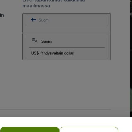
maailmassa
in
Suomi
Suomi
US$
Yhdysvaltain dollari