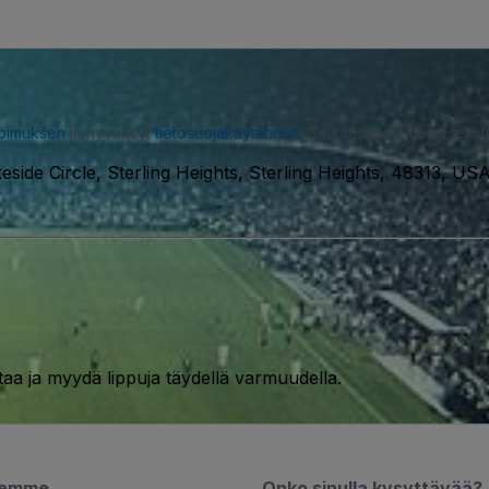
opimuksen
ja hyväksyt
tietosuojakäytännön
. Saatat saada meiltä tekstiv
side Circle, Sterling Heights, Sterling Heights, 48313, US
taa ja myydä lippuja täydellä varmuudella.
semme
Onko sinulla kysyttävää?