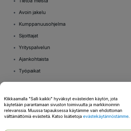
Tietoa meistä
Avoin jakelu
Kumppanuusohjelma
Sijoittajat
Yrityspalvelun
Ajankohtaista
Työpaikat
Onko sinulla kysyttävää?
Klikkaamalla "Salli kaikki" hyväksyt evästeiden käytön, jota
käytetään parantamaan sivuston toimivuutta ja markkinoinnin
Tukikeskus / Ota meihin yhteyttä
relevanssia. Muussa tapauksessa käytämme vain ehdottoman
välttämättömiä evästeitä. Katso lisätietoja
evästekäytännöstämme
.