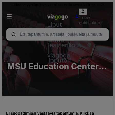
Jälleenmyyntiliput voivat olla nimellisarvoa kalliimpia.
1 new
notification
Liput -
konsertti,
urheilu
&amp;
teatteriliput
|
viagogo
lipputori
MSU Education Center
Parking Lots (InActive)
Ei suodattimiasi vastaavia tapahtumia. Klikkaa