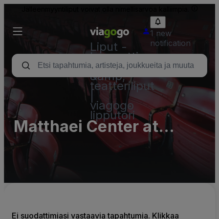
Jälleenmyyntiliput voivat olla nimellisarvoa kalliimpia.
1 new
notification
Liput -
konsertti,
urheilu
&amp;
teatteriliput
|
viagogo
lipputori
Matthaei Center at
Wayne State University
- Complex Parking Lots
(InActive)
Ei suodattimiasi vastaavia tapahtumia. Klikkaa