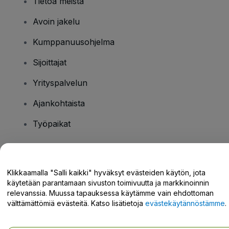
Tietoa meistä
Avoin jakelu
Kumppanuusohjelma
Sijoittajat
Yrityspalvelun
Ajankohtaista
Työpaikat
Onko sinulla kysyttävää?
Klikkaamalla "Salli kaikki" hyväksyt evästeiden käytön, jota
käytetään parantamaan sivuston toimivuutta ja markkinoinnin
Tukikeskus / Ota meihin yhteyttä
relevanssia. Muussa tapauksessa käytämme vain ehdottoman
välttämättömiä evästeitä. Katso lisätietoja
evästekäytännöstämme
.