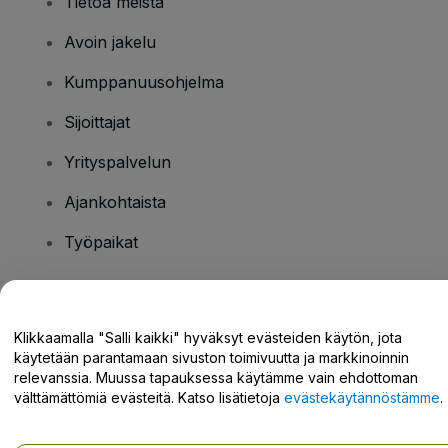
Tietoa meistä
Avoin jakelu
Kumppanuusohjelma
Sijoittajat
Yrityspalvelun
Ajankohtaista
Työpaikat
Onko sinulla kysyttävää?
Klikkaamalla "Salli kaikki" hyväksyt evästeiden käytön, jota
käytetään parantamaan sivuston toimivuutta ja markkinoinnin
Tukikeskus / Ota meihin yhteyttä
relevanssia. Muussa tapauksessa käytämme vain ehdottoman
välttämättömiä evästeitä. Katso lisätietoja
evästekäytännöstämme
.