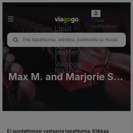
Jälleenmyyntiliput voivat olla nimellisarvoa kalliimpia.
1 new
notification
Liput -
konsertti,
urheilu
&amp;
teatteriliput
|
viagogo
lipputori
Max M. and Marjorie S.
Fisher Music Center
Parking Lots (InActive)
Ei suodattimiasi vastaavia tapahtumia. Klikkaa