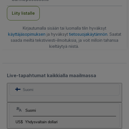
Liity listalle
Kirjautumalla sisään tai luomalla tilin hyväksyt
käyttäjäsopimuksen
ja hyväksyt
tietosuojakäytännön
. Saatat
saada meiltä tekstiviesti-ilmoituksia, ja voit milloin tahansa
kieltäytyä niistä.
Live-tapahtumat kaikkialla maailmassa
Suomi
Suomi
US$
Yhdysvaltain dollari