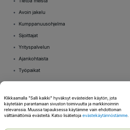
Tietoa meistä
Avoin jakelu
Kumppanuusohjelma
Sijoittajat
Yrityspalvelun
Ajankohtaista
Työpaikat
Onko sinulla kysyttävää?
Klikkaamalla "Salli kaikki" hyväksyt evästeiden käytön, jota
käytetään parantamaan sivuston toimivuutta ja markkinoinnin
Tukikeskus / Ota meihin yhteyttä
relevanssia. Muussa tapauksessa käytämme vain ehdottoman
välttämättömiä evästeitä. Katso lisätietoja
evästekäytännöstämme
.