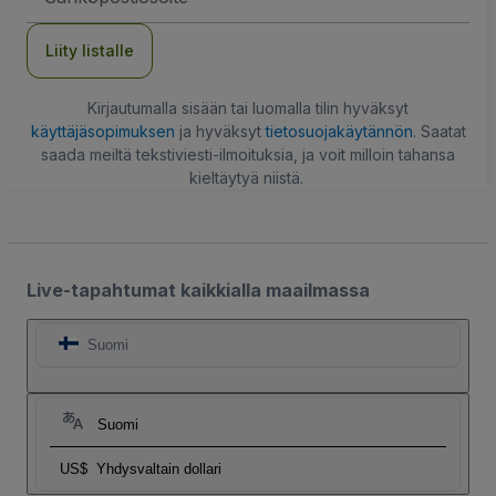
Liity listalle
Kirjautumalla sisään tai luomalla tilin hyväksyt
käyttäjäsopimuksen
ja hyväksyt
tietosuojakäytännön
. Saatat
saada meiltä tekstiviesti-ilmoituksia, ja voit milloin tahansa
kieltäytyä niistä.
Live-tapahtumat kaikkialla maailmassa
Suomi
Suomi
US$
Yhdysvaltain dollari