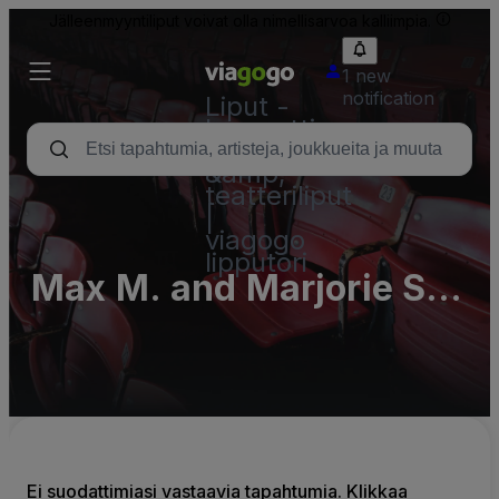
Jälleenmyyntiliput voivat olla nimellisarvoa kalliimpia.
1 new
notification
Liput -
konsertti,
urheilu
&amp;
teatteriliput
|
viagogo
lipputori
Max M. and Marjorie S.
Fisher Music Center
Parking Lots (InActive)
Ei suodattimiasi vastaavia tapahtumia. Klikkaa