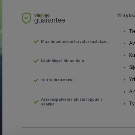
Yrityk
Ti
Maailmanluokan turvatarkastukset
Av
Ku
Läpinäkyvä hinnoittelu
Sij
Yr
100 % tilaustakuu
Aj
Asiakaspalvelua alusta loppuun
Ty
saakka