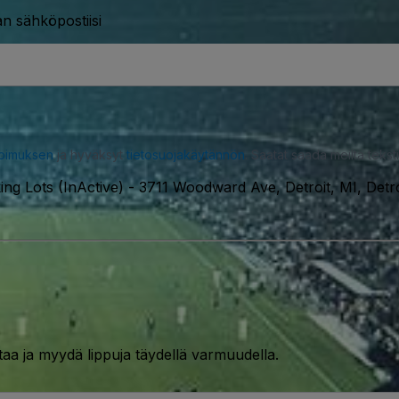
n sähköpostiisi
opimuksen
ja hyväksyt
tietosuojakäytännön
. Saatat saada meiltä tekstiv
ng Lots (InActive)
-
3711 Woodward Ave, Detroit, MI, Detr
taa ja myydä lippuja täydellä varmuudella.