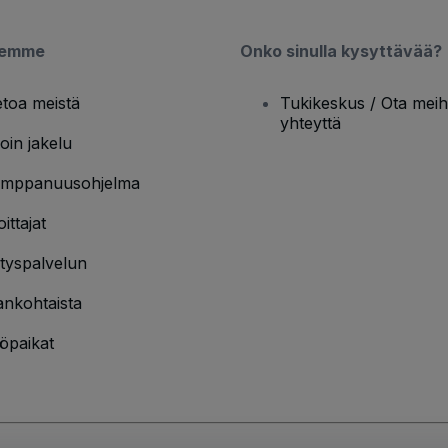
semme
Onko sinulla kysyttävää?
etoa meistä
Tukikeskus / Ota meih
yhteyttä
oin jakelu
mppanuusohjelma
oittajat
ityspalvelun
ankohtaista
öpaikat