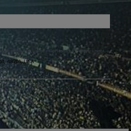
iesti-ilmoituksia, ja voit milloin tahansa kieltäytyä niistä.
oit, 48201, USA