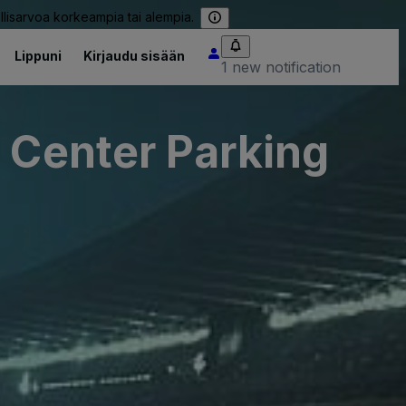
llisarvoa korkeampia tai alempia.
Lippuni
Kirjaudu sisään
1 new notification
 Center Parking