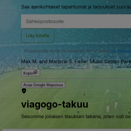
Saa ajankohtaiset tapahtumat ja tarjoukset suoraa
Sähköpostiosoite
Liity listalle
Kirjautumalla sisään tai luomalla tilin hyväksyt
käyttäjäs
Max M. and Marjorie S. Fisher Music Center Parki
Kopio
Avaa Google Mapsissa
viagogo-takuu
Seisomme jokaisen tilauksen takana, joten voit os