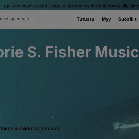
ja jälleenmyyntipaikka. Lippujen jälleenmyyntihinnat voivat olla nime
Tutustu
Myy
Suosikit
rie S. Fisher Music
hdäksesi kaikki tapahtumaa.