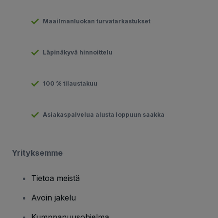
Maailmanluokan turvatarkastukset
Läpinäkyvä hinnoittelu
100 % tilaustakuu
Asiakaspalvelua alusta loppuun saakka
Yrityksemme
Tietoa meistä
Avoin jakelu
Kumppanuusohjelma