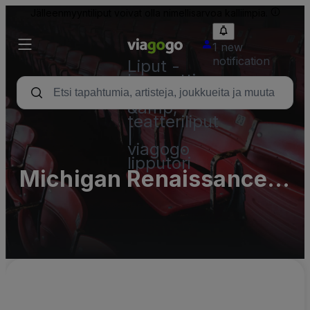
Jälleenmyyntiliput voivat olla nimellisarvoa kalliimpia.
1 new
notification
Liput -
konsertti,
urheilu
&amp;
teatteriliput
|
viagogo
lipputori
Michigan Renaissance
Festival Parking Lots