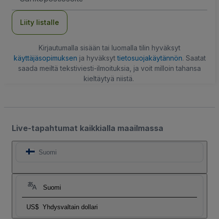
Liity listalle
Kirjautumalla sisään tai luomalla tilin hyväksyt
käyttäjäsopimuksen
ja hyväksyt
tietosuojakäytännön
. Saatat
saada meiltä tekstiviesti-ilmoituksia, ja voit milloin tahansa
kieltäytyä niistä.
Live-tapahtumat kaikkialla maailmassa
Suomi
Suomi
US$
Yhdysvaltain dollari