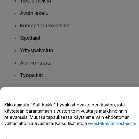
Tietoa meistä
Avoin jakelu
Kumppanuusohjelma
Sijoittajat
Yrityspalvelun
Ajankohtaista
Työpaikat
Onko sinulla kysyttävää?
Klikkaamalla "Salli kaikki" hyväksyt evästeiden käytön, jota
käytetään parantamaan sivuston toimivuutta ja markkinoinnin
Tukikeskus / Ota meihin yhteyttä
relevanssia. Muussa tapauksessa käytämme vain ehdottoman
välttämättömiä evästeitä. Katso lisätietoja
evästekäytännöstämme
.