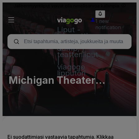
Jälleenmyyntiliput voivat olla nimellisarvoa kalliimpia.
1 new
notification
Liput -
konsertti,
urheilu
&amp;
teatteriliput
|
viagogo
lipputori
Michigan Theater
Parking Lots (InActive)
Ei suodattimiasi vastaavia tapahtumia. Klikkaa