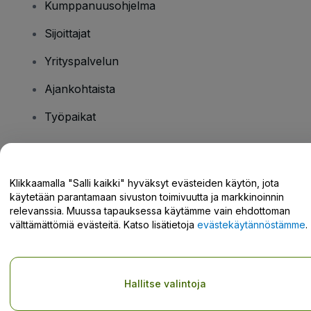
Kumppanuusohjelma
Sijoittajat
Yrityspalvelun
Ajankohtaista
Työpaikat
Onko sinulla kysyttävää?
Klikkaamalla "Salli kaikki" hyväksyt evästeiden käytön, jota
käytetään parantamaan sivuston toimivuutta ja markkinoinnin
Tukikeskus / Ota meihin yhteyttä
relevanssia. Muussa tapauksessa käytämme vain ehdottoman
välttämättömiä evästeitä. Katso lisätietoja
evästekäytännöstämme
.
Tekijänoikeus © viagogo GmbH 2026
Yritystiedot
Hallitse valintoja
Tämän web-sivuston käytöllä hyväksyt
Käyttöehdot
ja
Tietosuojakäytännön
ja
Evästekäytännön
ja