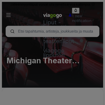
Jälleenmyyntiliput voivat olla nimellisarvoa kalliimpia.
1 new
notification
Liput -
konsertti,
urheilu
&amp;
teatteriliput
|
viagogo
lipputori
Michigan Theater
Parking Lots