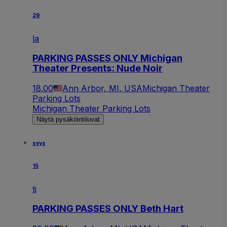
29
la
PARKING PASSES ONLY Michigan
Theater Presents: Nude Noir
18.00
Ann Arbor, MI, USA
Michigan Theater
Parking Lots
Michigan Theater Parking Lots
Näytä pysäköintiluvat
syys
15
ti
PARKING PASSES ONLY Beth Hart