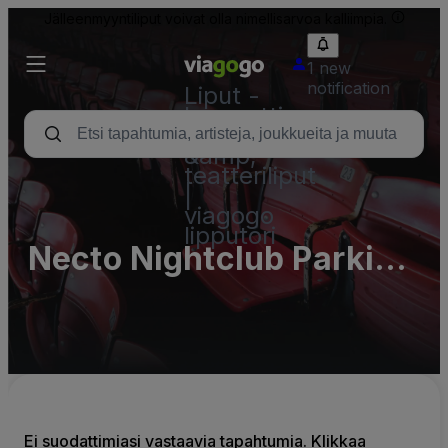
Jälleenmyyntiliput voivat olla nimellisarvoa kalliimpia.
1 new
notification
Liput -
konsertti,
urheilu
&amp;
teatteriliput
|
viagogo
lipputori
Necto Nightclub Parking
Lots (InActive)
Ei suodattimiasi vastaavia tapahtumia. Klikkaa