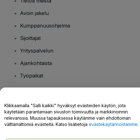
Tietoa meistä
Avoin jakelu
Kumppanuusohjelma
Sijoittajat
Yrityspalvelun
Ajankohtaista
Työpaikat
Onko sinulla kysyttävää?
Klikkaamalla "Salli kaikki" hyväksyt evästeiden käytön, jota
käytetään parantamaan sivuston toimivuutta ja markkinoinnin
Tukikeskus / Ota meihin yhteyttä
relevanssia. Muussa tapauksessa käytämme vain ehdottoman
välttämättömiä evästeitä. Katso lisätietoja
evästekäytännöstämme
.