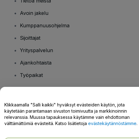
Tietoa meistä
Avoin jakelu
Kumppanuusohjelma
Sijoittajat
Yrityspalvelun
Ajankohtaista
Työpaikat
Onko sinulla kysyttävää?
Klikkaamalla "Salli kaikki" hyväksyt evästeiden käytön, jota
käytetään parantamaan sivuston toimivuutta ja markkinoinnin
Tukikeskus / Ota meihin yhteyttä
relevanssia. Muussa tapauksessa käytämme vain ehdottoman
välttämättömiä evästeitä. Katso lisätietoja
evästekäytännöstämme
.