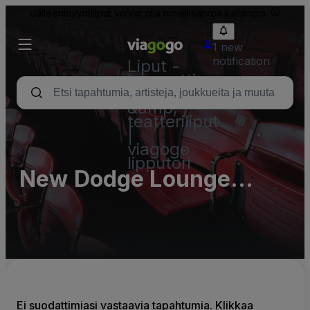
Jälleenmyyntiliput voivat olla nimellisarvoa kalliimpia.
1 new
notification
Liput -
konsertti,
urheilu
&amp;
teatteriliput
|
viagogo
lipputori
New Dodge Lounge
Parking Lots (InActive)
Ei suodattimiasi vastaavia tapahtumia. Klikkaa